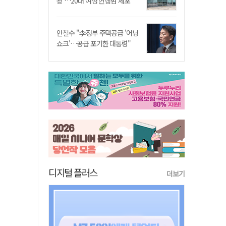
쾅'…20대 여성 현행범 체포"
안철수 "李정부 주택공급 '어닝
쇼크'…공급 포기한 대통령"
디지털 플러스
더보기