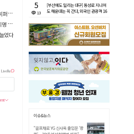
[부산에도 밀리는 대구] 동성로 지나쳐
도 해운대는 꼭 간다, 외국인 관광객 16
이어폰
13
배 차이
 산책
 늘었다
이슈&뉴스
"골프채로 YG 신사옥 출입문 '쾅