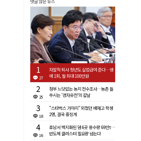
댓글 많은 뉴스
자발적 퇴사 청년도 실업급여 준다…생
애 1회, 월 최대 100만원
27
정부 느닷없는 농지 전수조사…농촌 들
쑤시는 '경자유전'의 칼날
25
"스타벅스 가야지" 외쳤던 배재고 학생
2명, 결국 중징계
18
호남서 백지화된 댐 6곳 용수량 69만t…
반도체 클러스터 필요량 넘는다
16