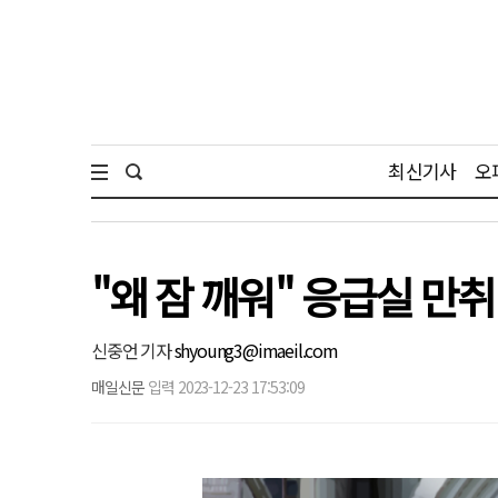
최신기사
오
"왜 잠 깨워" 응급실 만취
신중언 기자
shyoung3@imaeil.com
매일신문
입력 2023-12-23 17:53:09