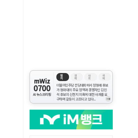
정
경
사
국
치
제
회
제
mWiz
0700
더불어민주당 전당대회에서 정청래 후보
가 청와대의 주요 정책과 경쟁자인 김민
AI 뉴스브리핑
석 후보의 신천지 의혹에 대한 사과를 요
→
구하며 갈등이 고조되고 있다...