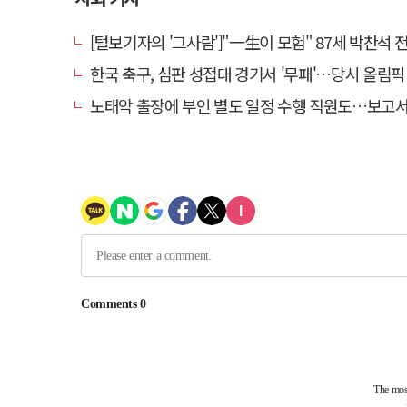
[털보기자의 '그사람']"一生이 모험" 87세 박찬석 전 경북
한국 축구, 심판 성접대 경기서 '무패'…당시 올림픽 감독은
노태악 출장에 부인 별도 일정 수행 직원도…보고서엔 '공식일정 