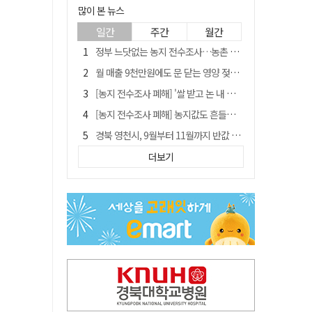
많이 본 뉴스
일간
주간
월간
정부 느닷없는 농지 전수조사…농촌 들쑤시는 '경자유전'의 칼날
월 매출 9천만원에도 문 닫는 영양 젖소농장… "일할 사람이 없어"
[농지 전수조사 폐해] '쌀 받고 논 내 준' 도지농 이제 어쩌나?
[농지 전수조사 폐해] 농지값도 흔들리나…"도지 막히면 헐값 매물 나올 수도"
경북 영천시, 9월부터 11월까지 반값 여행 혜택 제공
'솔리다임 IPO 추진설' SK하이닉스, 주가 9% 급락
더보기
국민 51.9% "李 대통령 재판 재개 필요하다"
[농지 전수조사 폐해] 실경작농·청년농 부담도 커진다
TK신공항 참여 주저한 LH, 광주군공항 사업에는 앞장
아쉬운 태클