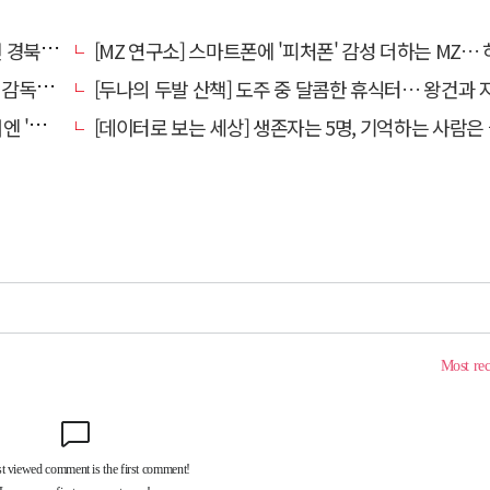
대 총장
[MZ 연구소] 스마트폰에 '피처폰' 감성 더하는 MZ… 히퍼와 줄
 홍명보
[두나의 두발 산책] 도주 중 달콤한 휴식터… 왕건과 지명
참석'
[데이터로 보는 세상] 생존자는 5명, 기억하는 사람은