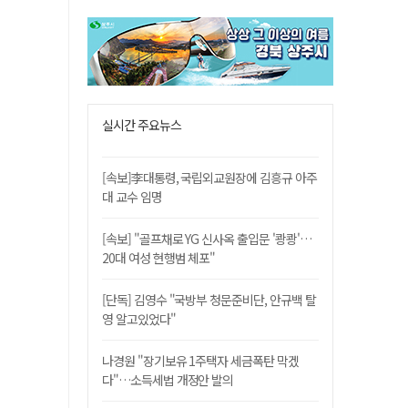
실시간 주요뉴스
[속보]李대통령, 국립외교원장에 김흥규 아주
대 교수 임명
[속보] "골프채로 YG 신사옥 출입문 '쾅쾅'…
20대 여성 현행범 체포"
[단독] 김영수 "국방부 청문준비단, 안규백 탈
영 알고있었다"
나경원 "장기보유 1주택자 세금폭탄 막겠
다"…소득세법 개정안 발의