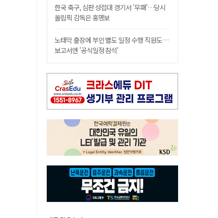
한국 축구, 심판 성접대 경기서 '무패'…당시
올림픽 감독은 홍명보
노태악 출장에 부인 별도 일정 수행 직원도…
보고서엔 '공식일정 참석'