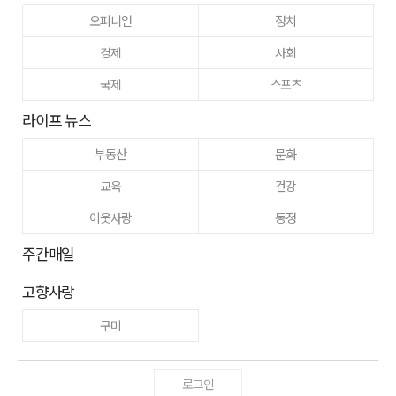
오피니언
정치
경제
사회
국제
스포츠
라이프 뉴스
부동산
문화
교육
건강
이웃사랑
동정
주간매일
고향사랑
구미
로그인