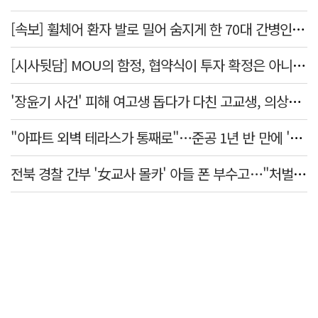
[속보] 휠체어 환자 발로 밀어 숨지게 한 70대 간병인…2심도 집행유예
[시사뒷담] MOU의 함정, 협약식이 투자 확정은 아니긴 해
'장윤기 사건' 피해 여고생 돕다가 다친 고교생, 의상자 인정
"아파트 외벽 테라스가 통째로"…준공 1년 반 만에 '아찔 사고'
전북 경찰 간부 '女교사 몰카' 아들 폰 부수고…"처벌 못하는 사안" 내부망에 글