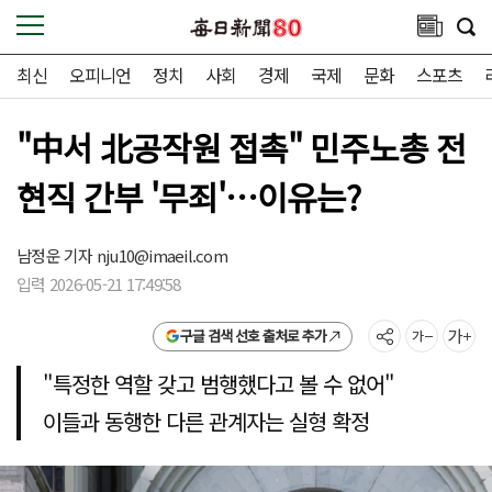
최신
오피니언
정치
사회
경제
국제
문화
스포츠
"中서 北공작원 접촉" 민주노총 전
현직 간부 '무죄'…이유는?
남정운 기자
nju10@imaeil.com
입력 2026-05-21 17:49:58
구글 검색 선호 출처로 추가
"특정한 역할 갖고 범행했다고 볼 수 없어"
이들과 동행한 다른 관계자는 실형 확정