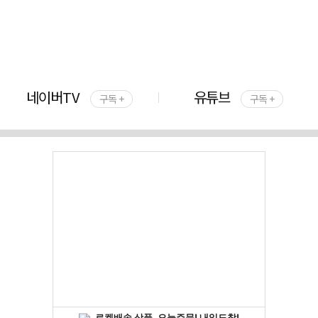
네이버TV
유튜브
구독 +
구독 +