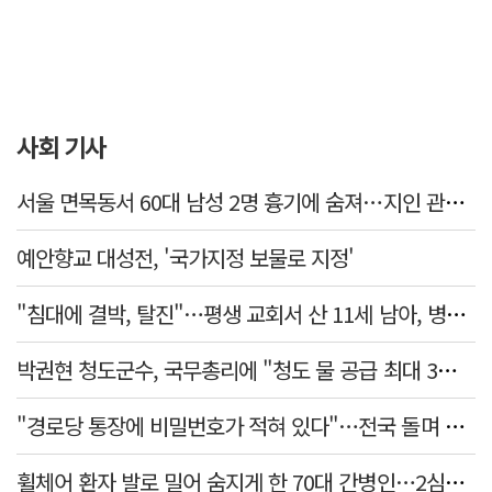
사회 기사
서울 면목동서 60대 남성 2명 흉기에 숨져…지인 관계로 추정
예안향교 대성전, '국가지정 보물로 지정'
"침대에 결박, 탈진"…평생 교회서 산 11세 남아, 병원 이송 끝 숨져
박권현 청도군수, 국무총리에 "청도 물 공급 최대 3만t 늘려달라"
"경로당 통장에 비밀번호가 적혀 있다"…전국 돌며 경로당 13곳 턴 30대 구속
휠체어 환자 발로 밀어 숨지게 한 70대 간병인…2심도 집행유예