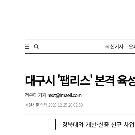
최신기사
오
대구시 '팹리스' 본격 육
정우태 기자
next@imaeil.com
매일신문
입력 2023-12-25 20:02:53
경북대와 개발·실증 신규 사업