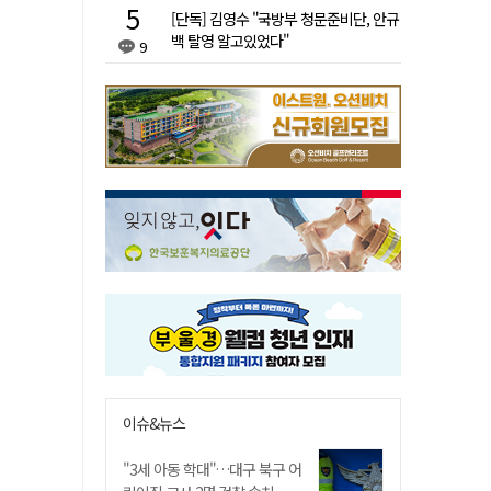
[단독] 김영수 "국방부 청문준비단, 안규
백 탈영 알고있었다"
9
이슈&뉴스
"3세 아동 학대"…대구 북구 어