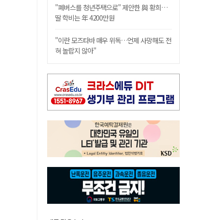
"폐버스를 청년주택으로" 제안한 與 황희…
딸 학비는 年 4200만원
"이란 모즈타바 매우 위독…언제 사망해도 전
혀 놀랍지 않아"