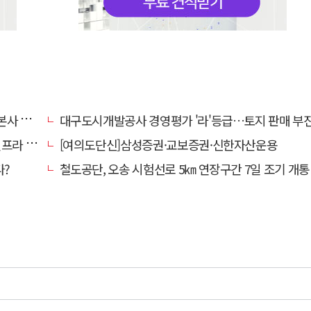
' 요청
대구도시개발공사 경영평가 '라'등급…토지 판매 부진에 1년 만에 두 단계 
내 가동
[여의도단신]삼성증권·교보증권·신한자산운용
다?
철도공단, 오송 시험선로 5㎞ 연장구간 7일 조기 개통…LA 메트로 사업