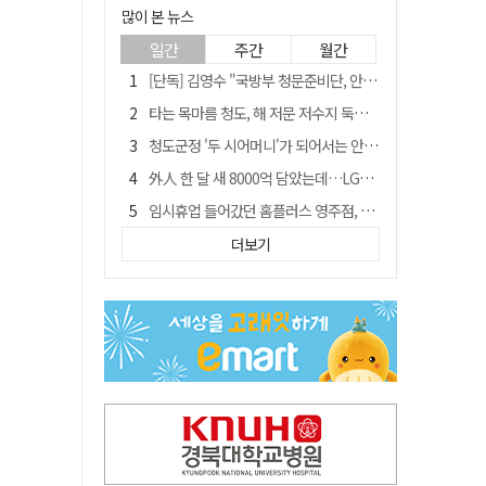
많이 본 뉴스
일간
주간
월간
[단독] 김영수 "국방부 청문준비단, 안규백 탈영 알고있었다"
타는 목마름 청도, 해 저문 저수지 둑에 군수가 서 있었다
청도군정 '두 시어머니'가 되어서는 안된다
外人 한 달 새 8000억 담았는데…LG이노텍 목표주가는 왜 엇갈릴까
임시휴업 들어갔던 홈플러스 영주점, 7일 영업 재개…지하 1층만 운영
신세계사이먼, 대구 아울렛 토지매매 계약 체결… 사업 본궤도
더보기
SK하이닉스, 주당 375원 분기 배당 공시…"3분기 중 주주환원 방안 확정"
"폐기 버스 개조해 청년주택" 與 황희…'딸 학비는 年 4200만원'
이의준 전 경북도 새마을봉사과장, 제28대 울릉군 부군수 취임
"상법개정해도 주주가 '봉'"…하이닉스 솔리다임 상장설에 술렁[개미와글와글]