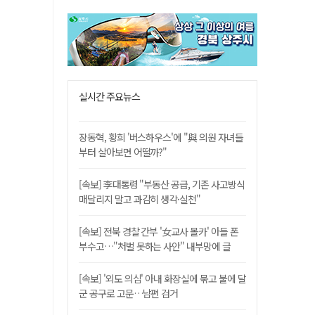
실시간 주요뉴스
장동혁, 황희 '버스하우스'에 "與 의원 자녀들
부터 살아보면 어떨까?"
[속보] 李대통령 "부동산 공급, 기존 사고방식
매달리지 말고 과감히 생각·실천"
[속보] 전북 경찰 간부 '女교사 몰카' 아들 폰
부수고…"처벌 못하는 사안" 내부망에 글
[속보] '외도 의심' 아내 화장실에 묶고 불에 달
군 공구로 고문…남편 검거