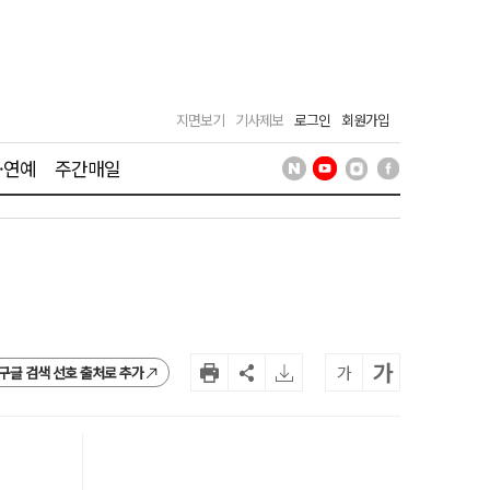
지면보기
기사제보
로그인
회원가입
·연예
주간매일
가
가
구글 검색 선호 출처로 추가