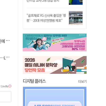
린이집 교사 2명 검찰 송치
"골프채로 YG 신사옥 출입문 '쾅
쾅'…20대 여성 현행범 체포"
'뚝'
 지원
디지털 플러스
더보기