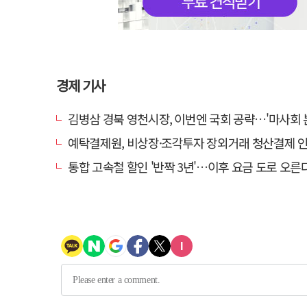
경제 기사
김병삼 경북 영천시장, 이번엔 국회 공략…'마사회 본사 이전·광역교통망 확충
예탁결제원, 비상장·조각투자 장외거래 청산결제 인프라 구축 착수…연
통합 고속철 할인 '반짝 3년'…이후 요금 도로 오른