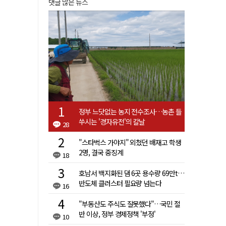
댓글 많은 뉴스
정부 느닷없는 농지 전수조사…농촌 들
쑤시는 '경자유전'의 칼날
28
"스타벅스 가야지" 외쳤던 배재고 학생
2명, 결국 중징계
18
호남서 백지화된 댐 6곳 용수량 69만t…
반도체 클러스터 필요량 넘는다
16
"부동산도 주식도 잘못했다"…국민 절
반 이상, 정부 경제정책 '부정'
10