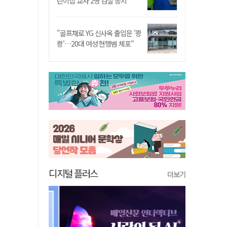
린이집 교사 2명 검찰 송치
"골프채로 YG 신사옥 출입문 '쾅
쾅'…20대 여성 현행범 체포"
디지털 플러스
더보기