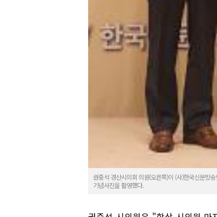
권중석 경산시의회 의원(오른쪽)이 (사)한국신문방송
기념사진을 촬영했다.
권중석 시의원은 "항상 시의원 마