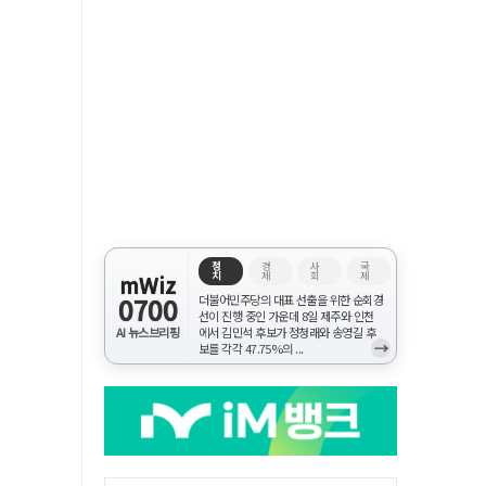
정
경
사
국
치
제
회
제
mWiz
0700
더불어민주당의 대표 선출을 위한 순회경
선이 진행 중인 가운데 8일 제주와 인천
AI 뉴스브리핑
에서 김민석 후보가 정청래와 송영길 후
→
보를 각각 47.75%의 ...