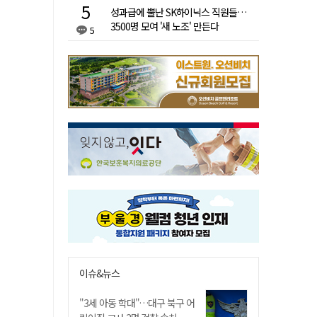
성과급에 뿔난 SK하이닉스 직원들…
3500명 모여 '새 노조' 만든다
5
이슈&뉴스
"3세 아동 학대"…대구 북구 어