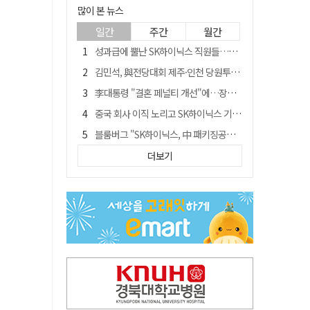
많이 본 뉴스
일간
주간
월간
성과급에 뿔난 SK하이닉스 직원들…3500명 모여 '새 노조' 만든다
김민석, 與전당대회 제주·인천 당원투표서 승리…누적 득표는 '초박빙'
李대통령 "결혼 페널티 개선"에…장동혁 "그 페널티 만든 게 이 정권"
중국 회사 이직 노리고 SK하이닉스 기밀 빼돌려…결국 실형
블룸버그 "SK하이닉스, 中 패키징공장 지분매각 등 검토"
트럼프 만난 손현보 목사…"현재 자유대한민국 여러 면에서 어려움"
더보기
수업 안 듣고 최대 700만원까지 챙긴 포항 A대학 '유령 선수' 등 19명 무더기 송치
경북 칠곡시니어클럽 커피앤솝 사업단…자개소품 만들기 문화체험 운영
"아버지 외출한 사이"…흉기로 40대母 살해한 고교 자퇴생, 구속 기로에
서울 면목동서 60대 남성 2명 흉기에 숨져…지인 관계로 추정