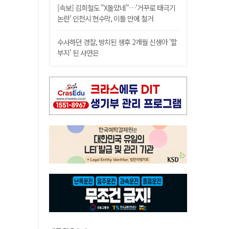
[속보] 김희철도 "X돌았네"…'거꾸로 태극기
논란' 인천시 현수막, 이틀 만에 철거
수사하던 경찰, 방치된 생후 2개월 신생아 '할
부지' 된 사연은