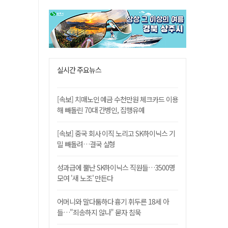
실시간 주요뉴스
[속보] 치매노인 예금 수천만원 체크카드 이용
해 빼돌린 70대 간병인, 집행유예
[속보] 중국 회사 이직 노리고 SK하이닉스 기
밀 빼돌려…결국 실형
성과급에 뿔난 SK하이닉스 직원들…3500명
모여 '새 노조' 만든다
어머니와 말다툼하다 흉기 휘두른 18세 아
들…"죄송하지 않나" 묻자 침묵