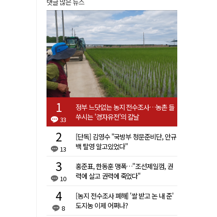
댓글 많은 뉴스
정부 느닷없는 농지 전수조사…농촌 들
쑤시는 '경자유전'의 칼날
33
[단독] 김영수 "국방부 청문준비단, 안규
백 탈영 알고있었다"
13
홍준표, 한동훈 맹폭…"조선제일껌, 권
력에 살고 권력에 죽었다"
10
[농지 전수조사 폐해] '쌀 받고 논 내 준'
도지농 이제 어쩌나?
8