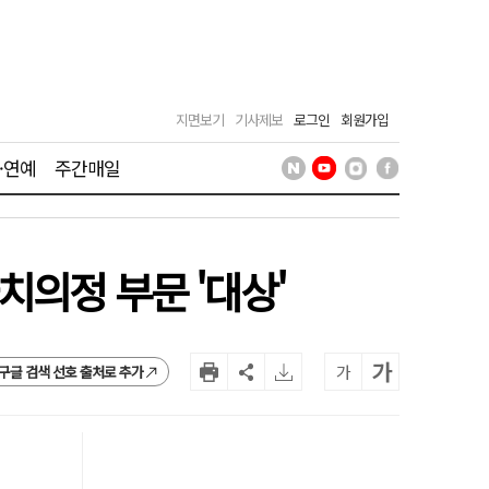
지면보기
기사제보
로그인
회원가입
·연예
주간매일
의정 부문 '대상'
가
가
구글 검색 선호 출처로 추가