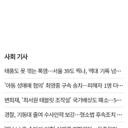
사회 기사
태풍도 못 꺾는 폭염…서울 39도 찍나, 역대 기록 넘본다
'아동 성매매 혐의' 최영중 구속 송치…피해자 1명 더 있었다
변희재, '최서원 태블릿 조작설' 국가배상도 패소…5천만원 청구 기각
경찰, 기동대 줄여 수사인력 보강…형소법 후속조치 본격화