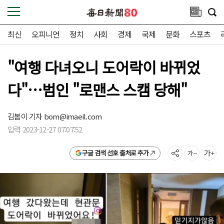
최신
오피니언
정치
사회
경제
국제
문화
스포츠
"여행 다녀오니 도어락이 바뀌었
다"…범인 "로맨스 스캠 당해"
김봄이 기자
bom@imaeil.com
입력 2023-12-27 07:07:52
구글 검색 선호 출처로 추가