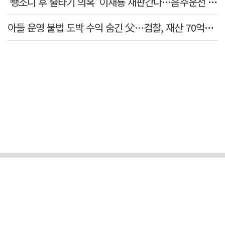
'뺑소니 후 술타기 의혹' 이재룡 재판간다…음주운전 혐의 제외
아들 운영 불법 도박 수익 숨긴 父…검찰, 재산 70억원 몰수