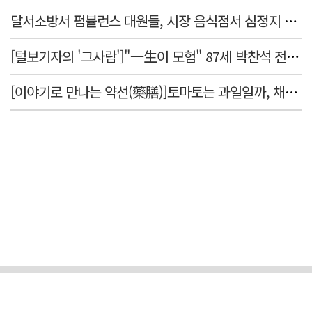
달서소방서 펌뷸런스 대원들, 시장 음식점서 심정지 환자 생명 살려
[털보기자의 '그사람']"一生이 모험" 87세 박찬석 전 경북대 총장
[이야기로 만나는 약선(藥膳)]토마토는 과일일까, 채소일까