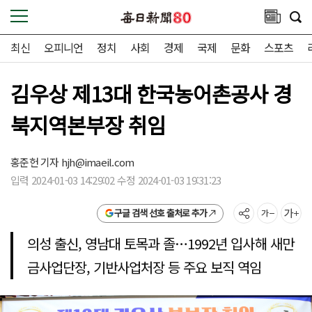
최신
오피니언
정치
사회
경제
국제
문화
스포츠
김우상 제13대 한국농어촌공사 경
북지역본부장 취임
홍준헌 기자
hjh@imaeil.com
입력 2024-01-03 14:29:02 수정 2024-01-03 19:31:23
구글 검색 선호 출처로 추가
의성 출신, 영남대 토목과 졸…1992년 입사해 새만
금사업단장, 기반사업처장 등 주요 보직 역임