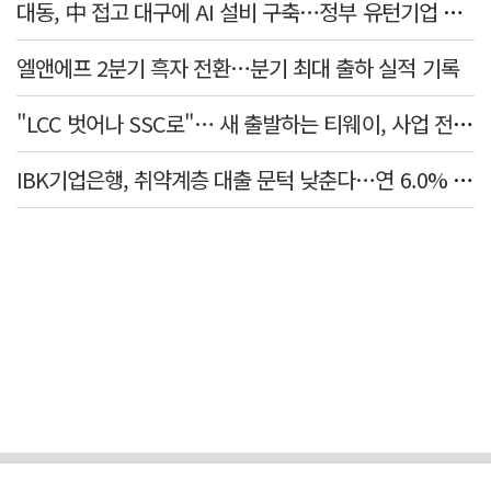
대동, 中 접고 대구에 AI 설비 구축…정부 유턴기업 선정
엘앤에프 2분기 흑자 전환…분기 최대 출하 실적 기록
"LCC 벗어나 SSC로"… 새 출발하는 티웨이, 사업 전략 발표
IBK기업은행, 취약계층 대출 문턱 낮춘다…연 6.0% 'i-ONE 햇살론 특례보증' 비대면 출시