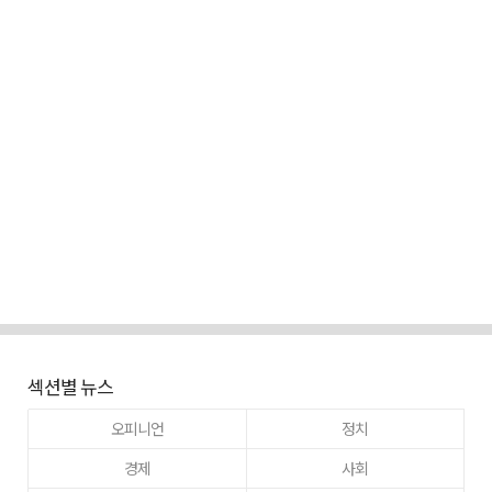
섹션별 뉴스
오피니언
정치
경제
사회