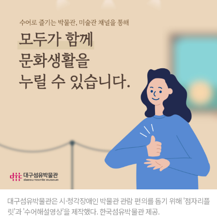
대구섬유박물관은 시·청각장애인 박물관 관람 편의를 돕기 위해 '점자리플
릿'과 '수어해설영상'을 제작했다. 한국섬유박물관 제공.