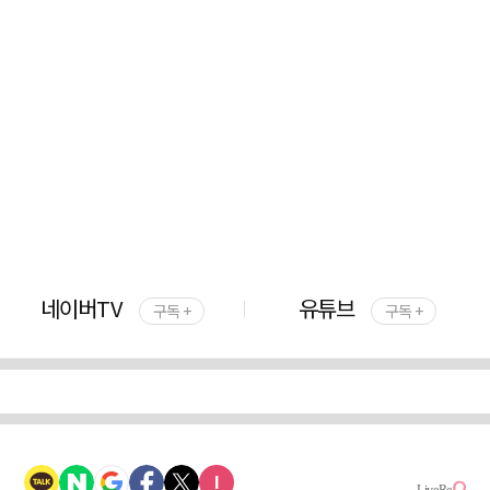
네이버TV
유튜브
구독 +
구독 +