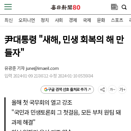
최신
오피니언
정치
사회
경제
국제
문화
스포츠
尹대통령 "새해, 민생 회복의 해 만
들자"
유광준 기자
june@imaeil.com
입력 2024-01-09 21:00:12 수정 2024-01-10 05:59:04
구글 검색 선호 출처로 추가
올해 첫 국무회의 열고 강조
"국민과 민생토론회 그 첫걸음, 모든 부처 원팀 돼
과제 해결"