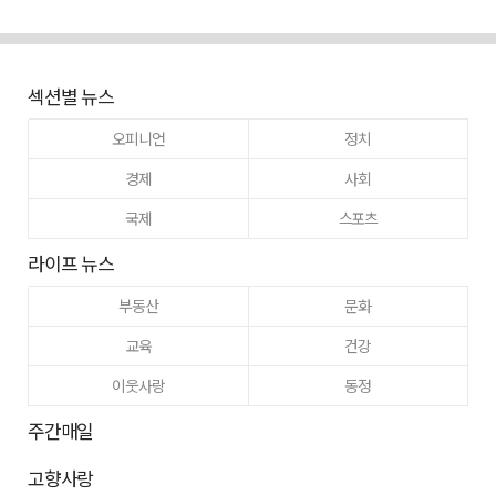
섹션별 뉴스
오피니언
정치
경제
사회
국제
스포츠
라이프 뉴스
부동산
문화
교육
건강
이웃사랑
동정
주간매일
고향사랑