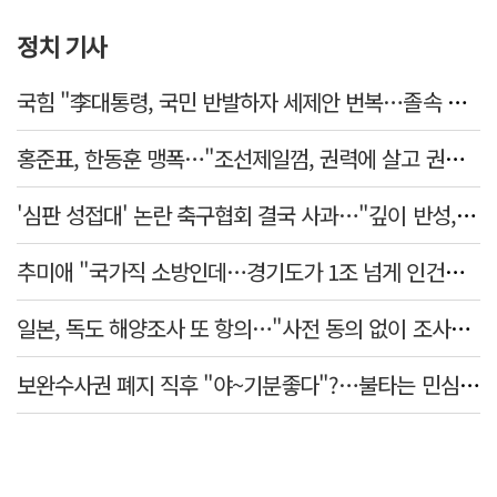
정치 기사
국힘 "李대통령, 국민 반발하자 세제안 번복…졸속 국정 즉각 중단"
홍준표, 한동훈 맹폭…"조선제일껌, 권력에 살고 권력에 죽었다"
'심판 성접대' 논란 축구협회 결국 사과…"깊이 반성, 쇄신하겠다"
추미애 "국가직 소방인데…경기도가 1조 넘게 인건비 대납"
일본, 독도 해양조사 또 항의…"사전 동의 없이 조사" 주장
보완수사권 폐지 직후 "야~기분좋다"?…불타는 민심에 기름, 민주당 '말말말'[금주의 정치舌전]