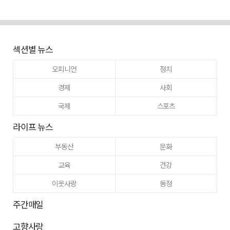
섹션별 뉴스
오피니언
정치
경제
사회
국제
스포츠
라이프 뉴스
부동산
문화
교육
건강
이웃사랑
동정
주간매일
고향사랑