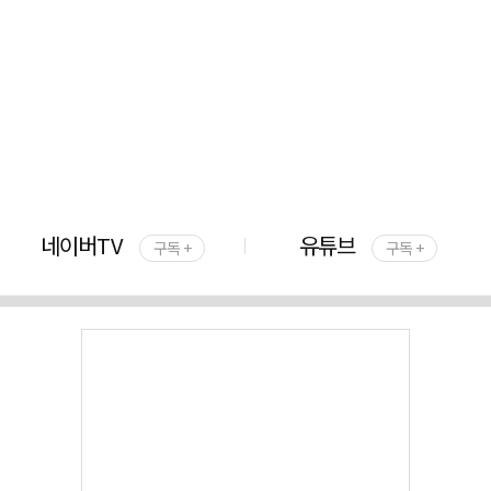
네이버TV
유튜브
구독 +
구독 +