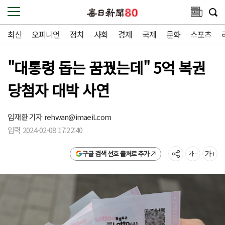
최신
오피니언
정치
사회
경제
국제
문화
스포츠
"대통령 돕는 꿈꿨는데" 5억 복권
당첨자 대박 사연
임재환 기자
rehwan@imaeil.com
입력 2024-02-08 17:22:40
구글 검색 선호 출처로 추가