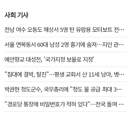
사회 기사
전남 여수 오동도 해상서 5명 탄 유람용 모터보트 전복…2명 숨져
서울 면목동서 60대 남성 2명 흉기에 숨져…지인 관계로 추정
예안향교 대성전, '국가지정 보물로 지정'
"침대에 결박, 탈진"…평생 교회서 산 11세 남아, 병원 이송 끝 숨져
박권현 청도군수, 국무총리에 "청도 물 공급 최대 3만t 늘려달라"
"경로당 통장에 비밀번호가 적혀 있다"…전국 돌며 경로당 13곳 턴 30대 구속