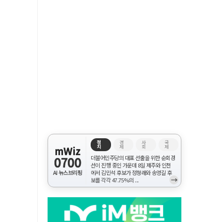
정
경
사
국
치
제
회
제
mWiz
0700
더불어민주당의 대표 선출을 위한 순회경
선이 진행 중인 가운데 8일 제주와 인천
AI 뉴스브리핑
에서 김민석 후보가 정청래와 송영길 후
→
보를 각각 47.75%의 ...