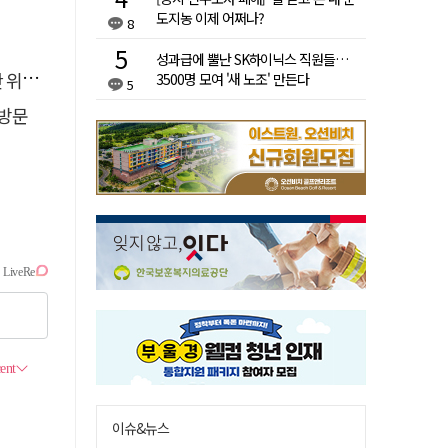
도지농 이제 어쩌나?
8
성과급에 뿔난 SK하이닉스 직원들…
 것"
3500명 모여 '새 노조' 만든다
5
방문
이슈&뉴스