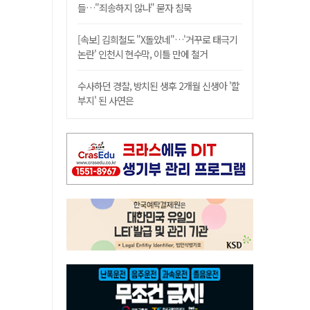
들…"죄송하지 않나" 묻자 침묵
[속보] 김희철도 "X돌았네"…'거꾸로 태극기
논란' 인천시 현수막, 이틀 만에 철거
수사하던 경찰, 방치된 생후 2개월 신생아 '할
부지' 된 사연은