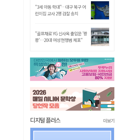
"3세 아동 학대"…대구 북구 어
린이집 교사 2명 검찰 송치
"골프채로 YG 신사옥 출입문 '쾅
쾅'…20대 여성 현행범 체포"
디지털 플러스
더보기