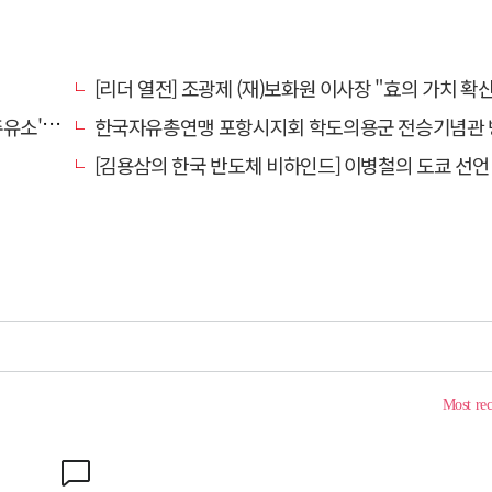
[리더 열전] 조광제 (재)보화원 이사장 "효의 가치 확산 위해 젊은층 참여 이끌어낼
' 선정
한국자유총연맹 포항시지회 학도의용군 전승기념관 
[김용삼의 한국 반도체 비하인드] 이병철의 도쿄 선언