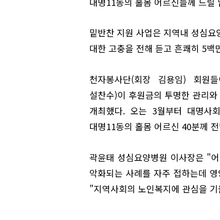
대명11동의 홀몸 어르신들께 드릴 
밑반찬 지원 사업은 지역내 성심요
대한 고충을 전해 듣고 흔쾌히 5백
천자봉사단(회장 김용임) 회원
설찬수)이 후원금의 투명한 관리와
개최했다. 오는 3월부터 대명사
대명11동의 홀몸 어르신 40분께 
곽윤태 성심요양병원 이사장은 "
악화되는 사례를 자주 접하는데 영
"지역사회의 노인복지에 관심을 기