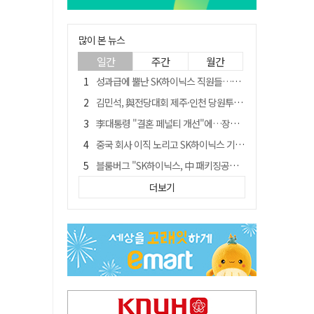
많이 본 뉴스
일간
주간
월간
성과급에 뿔난 SK하이닉스 직원들…3500명 모여 '새 노조' 만든다
김민석, 與전당대회 제주·인천 당원투표서 승리…누적 득표는 '초박빙'
李대통령 "결혼 페널티 개선"에…장동혁 "그 페널티 만든 게 이 정권"
중국 회사 이직 노리고 SK하이닉스 기밀 빼돌려…결국 실형
블룸버그 "SK하이닉스, 中 패키징공장 지분매각 등 검토"
트럼프 만난 손현보 목사…"현재 자유대한민국 여러 면에서 어려움"
더보기
수업 안 듣고 최대 700만원까지 챙긴 포항 A대학 '유령 선수' 등 19명 무더기 송치
경북 칠곡시니어클럽 커피앤솝 사업단…자개소품 만들기 문화체험 운영
"아버지 외출한 사이"…흉기로 40대母 살해한 고교 자퇴생, 구속 기로에
서울 면목동서 60대 남성 2명 흉기에 숨져…지인 관계로 추정