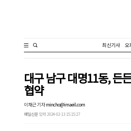
최신기사
오
대구 남구 대명11동, 든
협약
이채근 기자
mincho@imaeil.com
매일신문
입력 2024-02-13 15:15:27