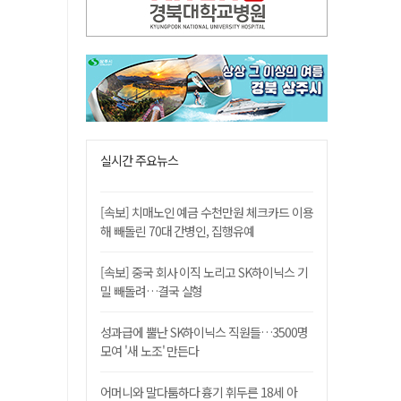
실시간 주요뉴스
[속보] 치매노인 예금 수천만원 체크카드 이용
해 빼돌린 70대 간병인, 집행유예
[속보] 중국 회사 이직 노리고 SK하이닉스 기
밀 빼돌려…결국 실형
성과급에 뿔난 SK하이닉스 직원들…3500명
모여 '새 노조' 만든다
어머니와 말다툼하다 흉기 휘두른 18세 아