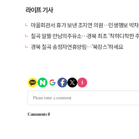
라이프 기사
마을회관서 휴가 보낸 조지연 의원…민생행보 박차
칠곡 알뜰 만남의주유소…경북 최초 '착하디착한 주유소
경북 칠곡 송정자연휴양림…'북캉스'하세요