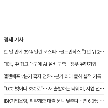
경제 기사
한 달 만에 39% 날린 코스피…골드만삭스 "1년 뒤 2배" 예상, 왜?
대동, 中 접고 대구에 AI 설비 구축…정부 유턴기업 선정
엘앤에프 2분기 흑자 전환…분기 최대 출하 실적 기록
"LCC 벗어나 SSC로"… 새 출발하는 티웨이, 사업 전략 발표
IBK기업은행, 취약계층 대출 문턱 낮춘다…연 6.0% 'i-ONE 햇살론 특례보증' 비대면 출시