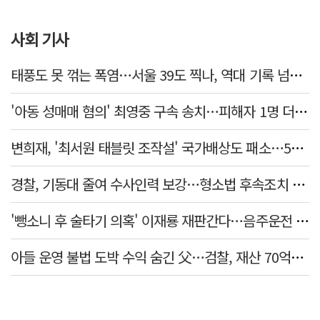
사회 기사
태풍도 못 꺾는 폭염…서울 39도 찍나, 역대 기록 넘본다
'아동 성매매 혐의' 최영중 구속 송치…피해자 1명 더 있었다
변희재, '최서원 태블릿 조작설' 국가배상도 패소…5천만원 청구 기각
경찰, 기동대 줄여 수사인력 보강…형소법 후속조치 본격화
'뺑소니 후 술타기 의혹' 이재룡 재판간다…음주운전 혐의 제외
아들 운영 불법 도박 수익 숨긴 父…검찰, 재산 70억원 몰수