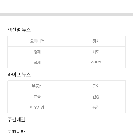
섹션별 뉴스
오피니언
정치
경제
사회
국제
스포츠
라이프 뉴스
부동산
문화
교육
건강
이웃사랑
동정
주간매일
고향사랑