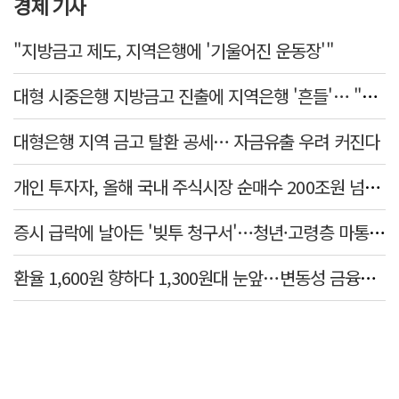
경제 기사
"지방금고 제도, 지역은행에 '기울어진 운동장'"
대형 시중은행 지방금고 진출에 지역은행 '흔들'… "생태계 보호 장치 필요"
대형은행 지역 금고 탈환 공세… 자금유출 우려 커진다
개인 투자자, 올해 국내 주식시장 순매수 200조원 넘었다
증시 급락에 날아든 '빚투 청구서'…청년·고령층 마통 연체↑
환율 1,600원 향하다 1,300원대 눈앞…변동성 금융위기 후 최고