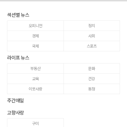
섹션별 뉴스
오피니언
정치
경제
사회
국제
스포츠
라이프 뉴스
부동산
문화
교육
건강
이웃사랑
동정
주간매일
고향사랑
구미