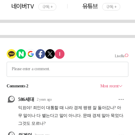
네이버TV
유튜브
구독 +
구독 +