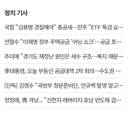
정치 기사
국힘 "김용범 경질해야" 총공세…민주 "ETF 특검 요구는 마타도어"
안철수 "이재명 정부 주택공급 '어닝 쇼크'…공급 포기한 대통령"
추미애 "경기도 재정난 원인은 세수 구조…복지 때문 아냐"
李대통령, 오늘 부동산 공급대책 2차 회의…수도권 공급안 논의
[단독] 김영수 "국방부 청문준비단, 안규백 탈영 알고있었다"
정청래, 靑 겨냥... "신천지·레버리지·호남 반도체 겁박 사과하라"