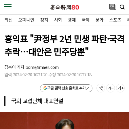
최신
오피니언
정치
사회
경제
국제
문화
스포츠
홍익표 "尹정부 2년 민생 파탄·국격
추락…대안은 민주당뿐"
김봄이 기자
bom@imaeil.com
입력 2024-02-20 10:21:20 수정 2024-02-20 10:27:18
구글 검색 선호 출처로 추가
국회 교섭단체 대표연설