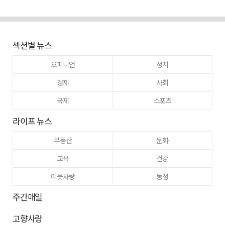
섹션별 뉴스
오피니언
정치
경제
사회
국제
스포츠
라이프 뉴스
부동산
문화
교육
건강
이웃사랑
동정
주간매일
고향사랑