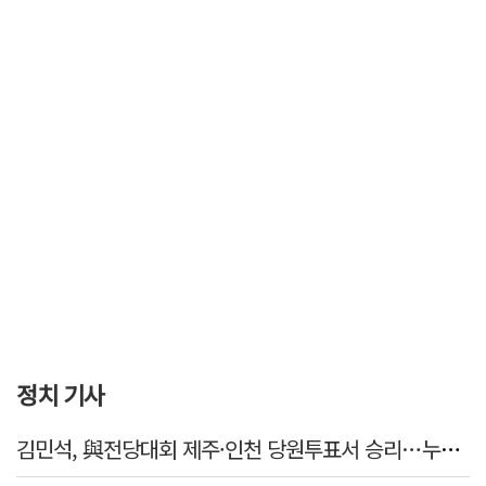
정치 기사
김민석, 與전당대회 제주·인천 당원투표서 승리…누적 득표는 '초박빙'