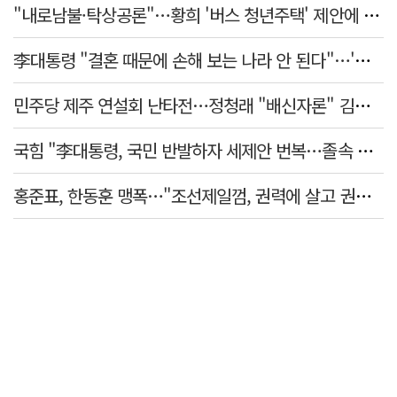
"내로남불·탁상공론"…황희 '버스 청년주택' 제안에 與 내부서도 쓴소리
李대통령 "결혼 때문에 손해 보는 나라 안 된다"…'결혼 페널티' 22개 손본다
민주당 제주 연설회 난타전…정청래 "배신자론" 김민석 "관리 무능"
국힘 "李대통령, 국민 반발하자 세제안 번복…졸속 국정 즉각 중단"
홍준표, 한동훈 맹폭…"조선제일껌, 권력에 살고 권력에 죽었다"