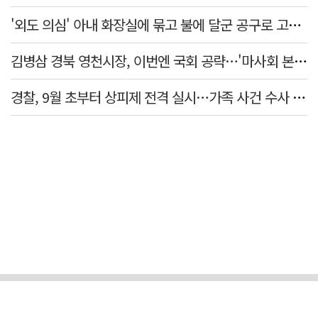
'외도 의심' 아내 화장실에 묶고 불에 달군 공구로 고문…남편 검거
김병삼 경북 영천시장, 이번엔 국회 공략…'마사회 본사 이전·광역교통망 확충' 요청
경찰, 9월 초부터 상피제 전격 실시…가족 사건 수사 못해