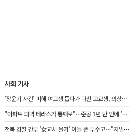
사회 기사
'장윤기 사건' 피해 여고생 돕다가 다친 고교생, 의상자 인정
"아파트 외벽 테라스가 통째로"…준공 1년 반 만에 '아찔 사고'
전북 경찰 간부 '女교사 몰카' 아들 폰 부수고…"처벌 못하는 사안" 내부망에 글