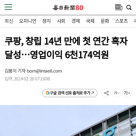
최신
오피니언
정치
사회
경제
국제
문화
스포츠
쿠팡, 창립 14년 만에 첫 연간 흑자
달성…영업이익 6천174억원
김봄이 기자
bom@imaeil.com
입력 2024-02-28 07:19:08
구글 검색 선호 출처로 추가