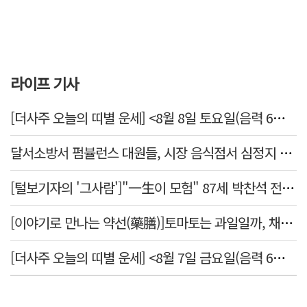
라이프 기사
[더사주 오늘의 띠별 운세] <8월 8일 토요일(음력 6월26일)>
달서소방서 펌뷸런스 대원들, 시장 음식점서 심정지 환자 생명 살려
[털보기자의 '그사람']"一生이 모험" 87세 박찬석 전 경북대 총장
[이야기로 만나는 약선(藥膳)]토마토는 과일일까, 채소일까
[더사주 오늘의 띠별 운세] <8월 7일 금요일(음력 6월25일)>