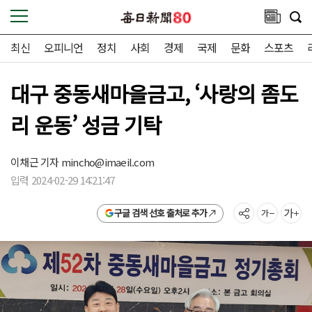
최신
오피니언
정치
사회
경제
국제
문화
스포츠
대구 중동새마을금고, ‘사랑의 좀도
리 운동’ 성금 기탁
이채근 기자
mincho@imaeil.com
입력 2024-02-29 14:21:47
구글 검색 선호 출처로 추가