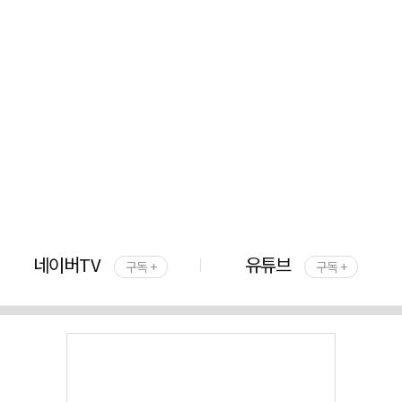
네이버TV
유튜브
구독 +
구독 +