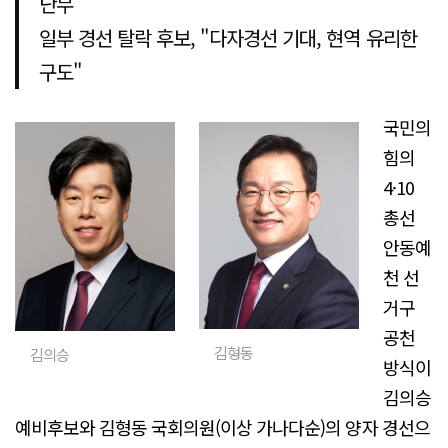
난무
일부 경선 탈락 후보, "다자경선 기대, 현역 유리한
구도"
국민의
힘의
4·10
총선
안동예
천 선
거구
공천
김형동
김의승
방식이
김의승
예비후보와 김형동 국회의원(이상 가나다순)의 양자 경선으