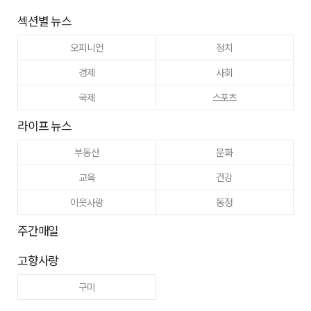
섹션별 뉴스
오피니언
정치
경제
사회
국제
스포츠
라이프 뉴스
부동산
문화
교육
건강
이웃사랑
동정
주간매일
고향사랑
구미