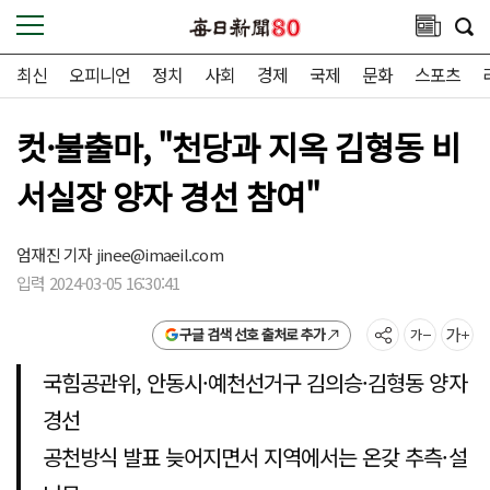
최신
오피니언
정치
사회
경제
국제
문화
스포츠
컷·불출마, "천당과 지옥 김형동 비
서실장 양자 경선 참여"
엄재진 기자
jinee@imaeil.com
입력 2024-03-05 16:30:41
구글 검색 선호 출처로 추가
국힘공관위, 안동시·예천선거구 김의승·김형동 양자
경선
공천방식 발표 늦어지면서 지역에서는 온갖 추측·설