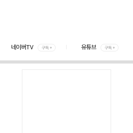
네이버TV
유튜브
구독 +
구독 +