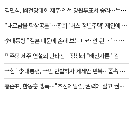
김민석, 與전당대회 제주·인천 당원투표서 승리…누적 득표는 '초박빙'
"내로남불·탁상공론"…황희 '버스 청년주택' 제안에 與 내부서도 쓴소리
李대통령 "결혼 때문에 손해 보는 나라 안 된다"…'결혼 페널티' 22개 손본다
민주당 제주 연설회 난타전…정청래 "배신자론" 김민석 "관리 무능"
국힘 "李대통령, 국민 반발하자 세제안 번복…졸속 국정 즉각 중단"
홍준표, 한동훈 맹폭…"조선제일껌, 권력에 살고 권력에 죽었다"