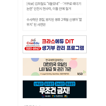
[속보] 김희철도 "X돌았네"…'거꾸로 태극기
논란' 인천시 현수막, 이틀 만에 철거
수사하던 경찰, 방치된 생후 2개월 신생아 '할
부지' 된 사연은