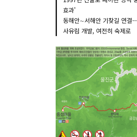
효과'
동해안∼서해안 기찾길 연결…
사유림 개발, 여전히 숙제로