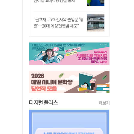
린이집 교사 2명 검찰 송치
"골프채로 YG 신사옥 출입문 '쾅
쾅'…20대 여성 현행범 체포"
디지털 플러스
더보기