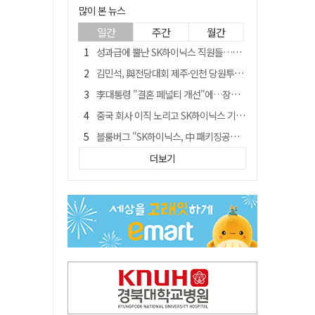
많이 본 뉴스
일간
주간
월간
성과급에 뿔난 SK하이닉스 직원들…3500명 모여 '새 노조' 만든다
김민석, 與전당대회 제주·인천 당원투표서 승리…누적 득표는 '초박빙'
李대통령 "결혼 페널티 개선"에…장동혁 "그 페널티 만든 게 이 정권"
중국 회사 이직 노리고 SK하이닉스 기밀 빼돌려…결국 실형
블룸버그 "SK하이닉스, 中 패키징공장 지분매각 등 검토"
트럼프 만난 손현보 목사…"현재 자유대한민국 여러 면에서 어려움"
더보기
수업 안 듣고 최대 700만원까지 챙긴 포항 A대학 '유령 선수' 등 19명 무더기 송치
경북 칠곡시니어클럽 커피앤솝 사업단…자개소품 만들기 문화체험 운영
"아버지 외출한 사이"…흉기로 40대母 살해한 고교 자퇴생, 구속 기로에
서울 면목동서 60대 남성 2명 흉기에 숨져…지인 관계로 추정