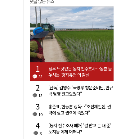
댓글 많은 뉴스
정부 느닷없는 농지 전수조사…농촌 들
쑤시는 '경자유전'의 칼날
33
[단독] 김영수 "국방부 청문준비단, 안규
백 탈영 알고있었다"
13
홍준표, 한동훈 맹폭…"조선제일껌, 권
력에 살고 권력에 죽었다"
10
[농지 전수조사 폐해] '쌀 받고 논 내 준'
도지농 이제 어쩌나?
8