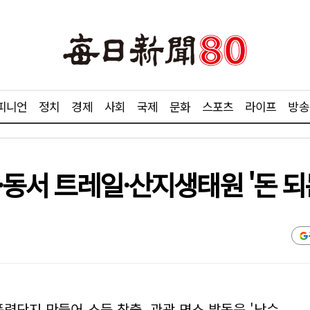
피니언
정치
경제
사회
국제
문화
스포츠
라이프
방송
·동서 트레일·산지생태원 '돈 되
풍력단지 만들어 소득 창출, 관광 명소 발돋움 '낙수