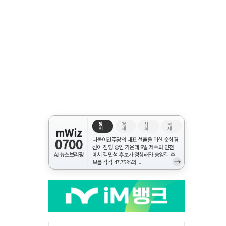
정
경
사
국
치
제
회
제
mWiz
0700
더불어민주당의 대표 선출을 위한 순회경
선이 진행 중인 가운데 8일 제주와 인천
AI 뉴스브리핑
에서 김민석 후보가 정청래와 송영길 후
→
보를 각각 47.75%의 ...