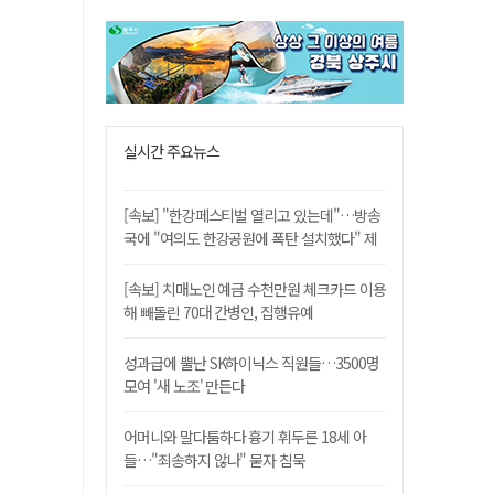
실시간 주요뉴스
[속보] "한강페스티벌 열리고 있는데"…방송
국에 "여의도 한강공원에 폭탄 설치했다" 제
보
[속보] 치매노인 예금 수천만원 체크카드 이용
해 빼돌린 70대 간병인, 집행유예
성과급에 뿔난 SK하이닉스 직원들…3500명
모여 '새 노조' 만든다
어머니와 말다툼하다 흉기 휘두른 18세 아
들…"죄송하지 않나" 묻자 침묵