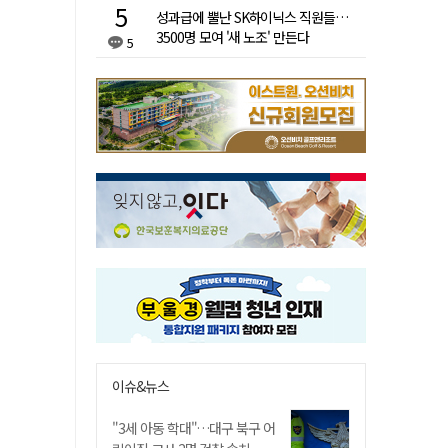
성과급에 뿔난 SK하이닉스 직원들…
3500명 모여 '새 노조' 만든다
5
이슈&뉴스
"3세 아동 학대"…대구 북구 어