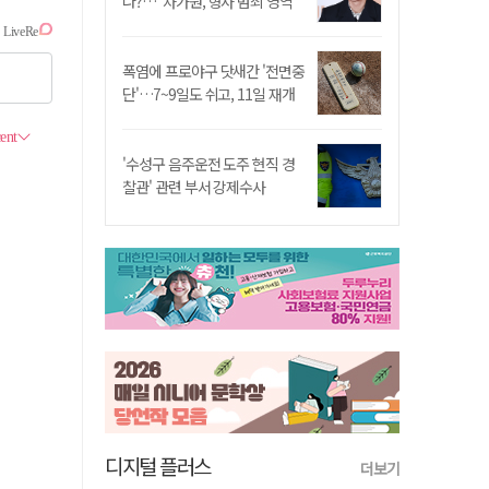
나?…"차가원, 형사 범죄 영역"
폭염에 프로야구 닷새간 '전면중
단'…7~9일도 쉬고, 11일 재개
'수성구 음주운전 도주 현직 경
찰관' 관련 부서 강제수사
디지털 플러스
더보기