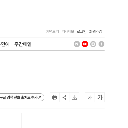
지면보기
기사제보
로그인
회원가입
·연예
주간매일
가
가
구글 검색 선호 출처로 추가