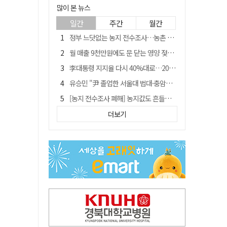
많이 본 뉴스
일간
주간
월간
정부 느닷없는 농지 전수조사…농촌 들쑤시는 '경자유전'의 칼날
월 매출 9천만원에도 문 닫는 영양 젖소농장… "일할 사람이 없어"
李대통령 지지율 다시 40%대로…20대는 18.8%p 급락
유승민 "尹 졸업한 서울대 법대·충암고도 없애야"…李 육사 통합 직격
[농지 전수조사 폐해] 농지값도 흔들리나…"도지 막히면 헐값 매물 나올 수도"
지역활성화 펀드 9호…포항 AI 데이터센터에 6천억 투입
더보기
국민 51.9% "李 대통령 재판 재개 필요하다"
경북 영천시, 9월부터 11월까지 반값 여행 혜택 제공
[농지 전수조사 폐해] '쌀 받고 논 내 준' 도지농 이제 어쩌나?
아쉬운 태클