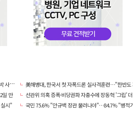
과하라"
美해병대, 한국서 첫 자폭드론 실사격훈련…"한반도 지형 학
2일 만
선관위 의혹 증폭·비당권파 자충수에 장동혁 '그립' 더 강해
 실시"
국민 75.6% "안규백 장관 물러나야"…84.7% "병적기록부 공개