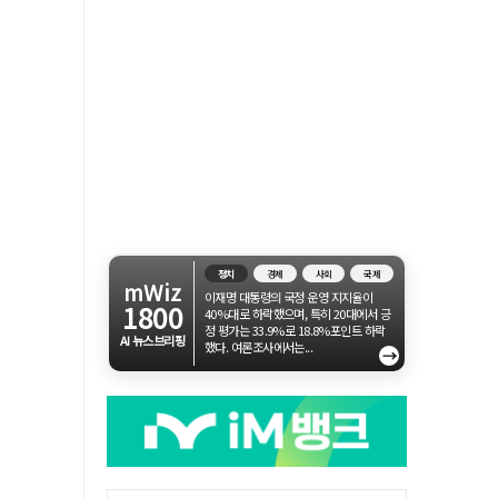
정치
경제
사회
국제
mWiz
이재명 대통령의 국정 운영 지지율이
1800
40%대로 하락했으며, 특히 20대에서 긍
정 평가는 33.9%로 18.8%포인트 하락
AI 뉴스브리핑
했다. 여론조사에서는...
→