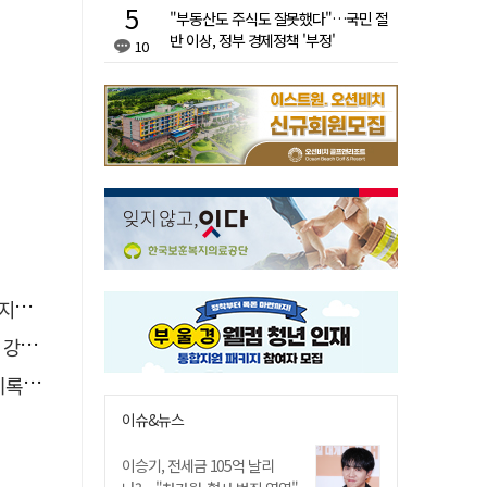
"부동산도 주식도 잘못했다"…국민 절
반 이상, 정부 경제정책 '부정'
10
습"
졌다
해야"
이슈&뉴스
이승기, 전세금 105억 날리