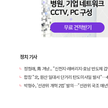
정치 기사
정청래, 靑 겨냥... "신천지·레버리지·호남 반도체 겁박 사
합참 "北, 원산 일대서 단거리 탄도미사일 발사"…4
박형수, '선관위 개혁 2법' 발의…"선관위 국조 매년