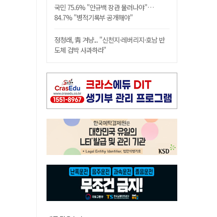
국민 75.6% "안규백 장관 물러나야"…
84.7% "병적기록부 공개해야"
정청래, 靑 겨냥... "신천지·레버리지·호남 반
도체 겁박 사과하라"