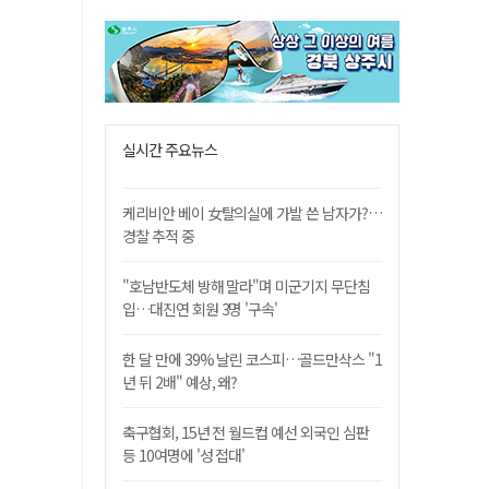
실시간 주요뉴스
케리비안 베이 女탈의실에 가발 쓴 남자가?…
경찰 추적 중
"호남반도체 방해 말라"며 미군기지 무단침
입…대진연 회원 3명 '구속'
한 달 만에 39% 날린 코스피…골드만삭스 "1
년 뒤 2배" 예상, 왜?
축구협회, 15년 전 월드컵 예선 외국인 심판
등 10여명에 '성 접대'