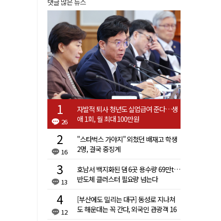
댓글 많은 뉴스
자발적 퇴사 청년도 실업급여 준다…생
애 1회, 월 최대 100만원
26
"스타벅스 가야지" 외쳤던 배재고 학생
2명, 결국 중징계
16
호남서 백지화된 댐 6곳 용수량 69만t…
반도체 클러스터 필요량 넘는다
13
[부산에도 밀리는 대구] 동성로 지나쳐
도 해운대는 꼭 간다, 외국인 관광객 16
12
배 차이