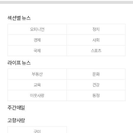
섹션별 뉴스
오피니언
정치
경제
사회
국제
스포츠
라이프 뉴스
부동산
문화
교육
건강
이웃사랑
동정
주간매일
고향사랑
구미