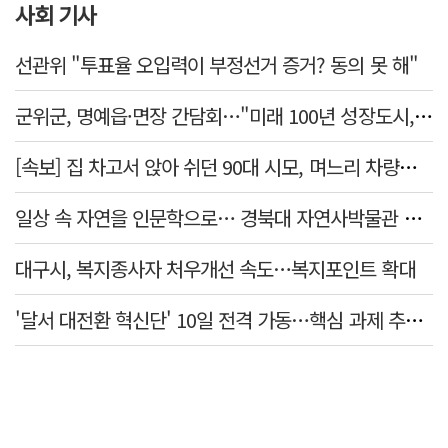
사회 기사
선관위 "투표율 오입력이 부정선거 증거? 동의 못 해"
군위군, 명예읍·면장 간담회…"미래 100년 성장도시, 품격있는 행복도시" 교감
[속보] 집 차고서 앉아 쉬던 90대 시모, 며느리 차량에 치여 사망
일상 속 자연을 인문학으로… 경북대 자연사박물관 특강 개최
대구시, 복지종사자 처우개선 속도…복지포인트 확대
'달서 대전환 혁신단' 10일 전격 가동…핵심 과제 추진 컨트롤타워 역할