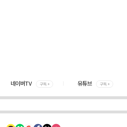
네이버TV
유튜브
구독 +
구독 +