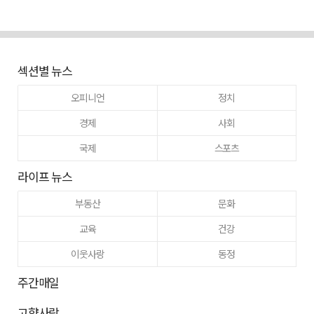
섹션별 뉴스
오피니언
정치
경제
사회
국제
스포츠
라이프 뉴스
부동산
문화
교육
건강
이웃사랑
동정
주간매일
고향사랑