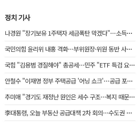
정치 기사
나경원 "장기보유 1주택자 세금폭탄 막겠다"…소득세법 개정안 발의
국민의힘 윤리위 내홍 격화…부위원장·위원 동반 사퇴 선언
국힘 "김용범 경질해야" 총공세…민주 "ETF 특검 요구는 마타도어"
안철수 "이재명 정부 주택공급 '어닝 쇼크'…공급 포기한 대통령"
추미애 "경기도 재정난 원인은 세수 구조…복지 때문 아냐"
李대통령, 오늘 부동산 공급대책 2차 회의…수도권 공급안 논의