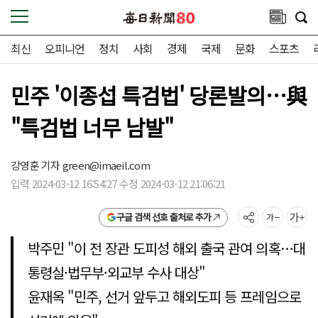
최신
오피니언
정치
사회
경제
국제
문화
스포츠
민주 '이종섭 특검법' 당론발의…與
"특검법 너무 남발"
강영훈 기자
green@imaeil.com
입력 2024-03-12 16:54:27 수정 2024-03-12 21:06:21
구글 검색 선호 출처로 추가
박주민 "이 전 장관 도피성 해외 출국 관여 의혹…대
통령실·법무부·외교부 수사 대상"
윤재옥 "민주, 선거 앞두고 해외도피 등 프레임으로