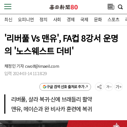
최신
오피니언
정치
사회
경제
국제
문화
스포츠
'리버풀 Vs 맨유', FA컵 8강서 운명
의 '노스웨스트 더비'
채정민 기자
cwolf@imaeil.com
입력 2024-03-14 11:18:29
구글 검색 선호 출처로 추가
리버풀, 살라 복귀·신예 브래들리 활약
맨유, 메이슨과 완 비사카 훈련에 복귀