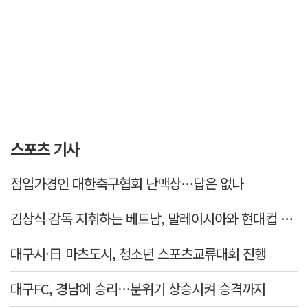
스포츠 기사
점입가경인 대한축구협회 난맥상…답은 없나
김상식 감독 지휘하는 베트남, 말레이시아와 현대컵 4강 격돌
대구시·日 마츠도시, 청소년 스포츠교류대회 진행
대구FC, 경남에 승리…분위기 상승시켜 승격까지