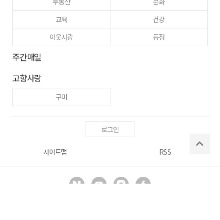
부동산
문화
교육
건강
이웃사랑
동정
주간매일
고향사랑
구미
로그인
사이트맵
RSS
Copyright ⓒ
매일신문사
All right reserved