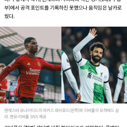
부)에서 공격 포인트를 기록하진 못했으나 움직임은 날카로
웠다.
맨체스터 유나이티드의 마커스 래쉬포드(왼쪽)와 리버풀의 모하메드 살
라. 맨유·리버풀 SNS 제공