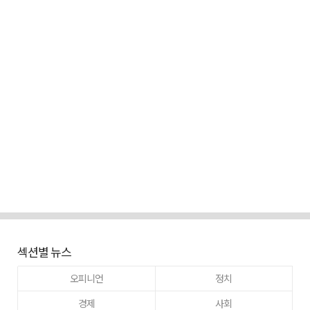
섹션별 뉴스
오피니언
정치
경제
사회