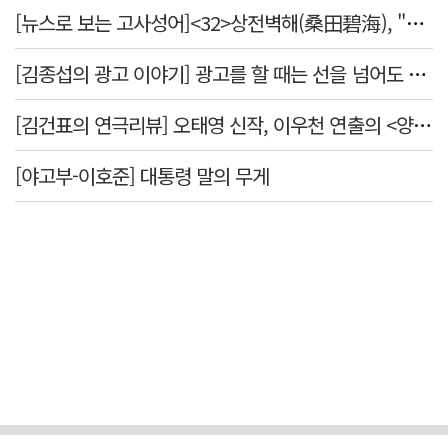
[뉴스로 보는 고사성어]<32>상전벽해(桑田碧海), "뽕나무밭이 푸른 바다가 되었다."
[김종섭의 광고 이야기] 광고를 할 때는 선을 넘어도 좋습니다.
[김건표의 연극리뷰] 오태영 신작, 이우천 연출의 <양은 양순하다>"국민을 온순한 양으로 길들이는 전체주의적 정치의 알레고리"
[야고부-이호준] 대통령 말의 무게