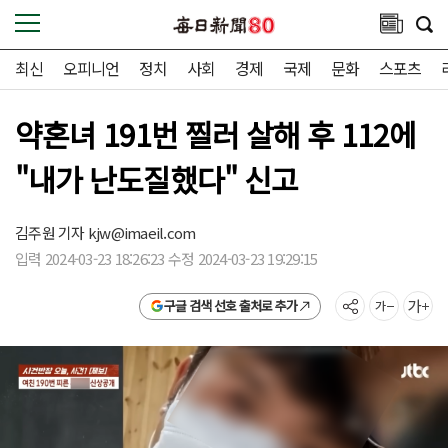
최신
오피니언
정치
사회
경제
국제
문화
스포츠
약혼녀 191번 찔러 살해 후 112에
"내가 난도질했다" 신고
김주원 기자
kjw@imaeil.com
입력 2024-03-23 18:26:23 수정 2024-03-23 19:29:15
구글 검색 선호 출처로 추가