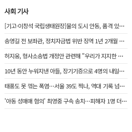
사회 기사
[기고-이창석 국립생태원장]물의 도시 안동, 품격 있는 하천복원을 꿈꾸다
송영길 전 보좌관, 정치자금법 위반 징역 1년 2개월 확정
허지웅, 형사소송법 개정안 관련해 "우리가 지지한 인간들이 이 꼴 만들었다"
10년 동안 누워지낸 아들, 장기기증으로 4명의 내일을 밝혔다
태풍도 못 꺾는 폭염…서울 39도 찍나, 역대 기록 넘본다
'아동 성매매 혐의' 최영중 구속 송치…피해자 1명 더 있었다