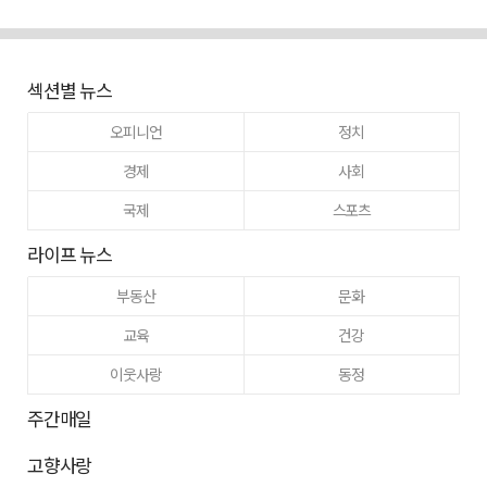
섹션별 뉴스
오피니언
정치
경제
사회
국제
스포츠
라이프 뉴스
부동산
문화
교육
건강
이웃사랑
동정
주간매일
고향사랑