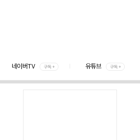
네이버TV
유튜브
구독 +
구독 +