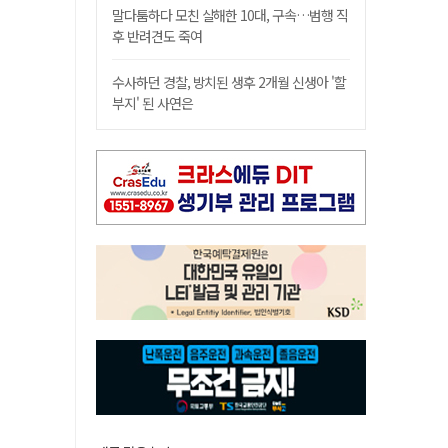
말다툼하다 모친 살해한 10대, 구속…범행 직
후 반려견도 죽여
수사하던 경찰, 방치된 생후 2개월 신생아 '할
부지' 된 사연은