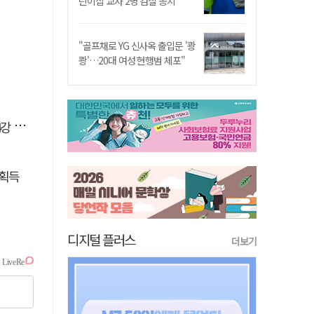
린이집 교사 2명 검찰 송치
"골프채로 YG 신사옥 출입문 '쾅
쾅'…20대 여성 현행범 체포"
격돌
 획득
디지털 플러스
더보기