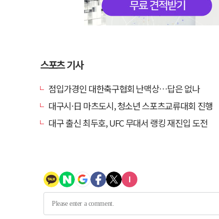
스포츠 기사
점입가경인 대한축구협회 난맥상…답은 없나
대구시·日 마츠도시, 청소년 스포츠교류대회 진행
대구 출신 최두호, UFC 무대서 랭킹 재진입 도전