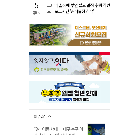
노태악 출장에 부인 별도 일정 수행 직원
도…보고서엔 '공식일정 참석'
5
이슈&뉴스
"3세 아동 학대"…대구 북구 어