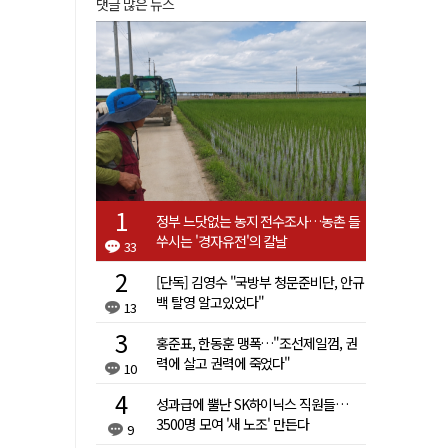
댓글 많은 뉴스
정부 느닷없는 농지 전수조사…농촌 들
쑤시는 '경자유전'의 칼날
33
[단독] 김영수 "국방부 청문준비단, 안규
백 탈영 알고있었다"
13
홍준표, 한동훈 맹폭…"조선제일껌, 권
력에 살고 권력에 죽었다"
10
성과급에 뿔난 SK하이닉스 직원들…
3500명 모여 '새 노조' 만든다
9