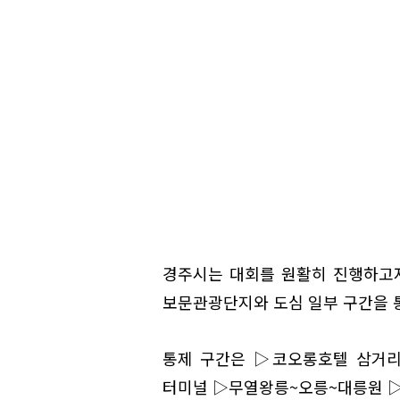
경주시는 대회를 원활히 진행하고자
보문관광단지와 도심 일부 구간을 
통제 구간은 ▷코오롱호텔 삼거리
터미널 ▷무열왕릉~오릉~대릉원 