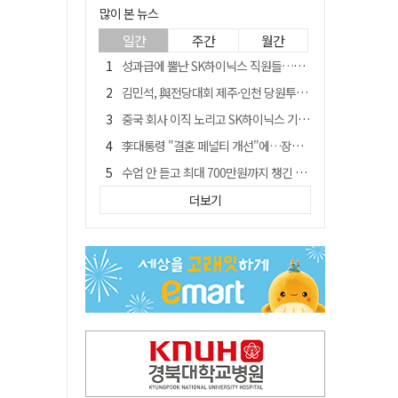
많이 본 뉴스
일간
주간
월간
성과급에 뿔난 SK하이닉스 직원들…3500명 모여 '새 노조' 만든다
김민석, 與전당대회 제주·인천 당원투표서 승리…누적 득표는 '초박빙'
중국 회사 이직 노리고 SK하이닉스 기밀 빼돌려…결국 실형
李대통령 "결혼 페널티 개선"에…장동혁 "그 페널티 만든 게 이 정권"
수업 안 듣고 최대 700만원까지 챙긴 포항 A대학 '유령 선수' 등 19명 무더기 송치
트럼프 만난 손현보 목사…"현재 자유대한민국 여러 면에서 어려움"
더보기
블룸버그 "SK하이닉스, 中 패키징공장 지분매각 등 검토"
경북 칠곡시니어클럽 커피앤솝 사업단…자개소품 만들기 문화체험 운영
"아버지 외출한 사이"…흉기로 40대母 살해한 고교 자퇴생, 구속 기로에
신축 줄고 리모델링 뜨자…건설업계, 로봇·모듈러로 방향 튼다