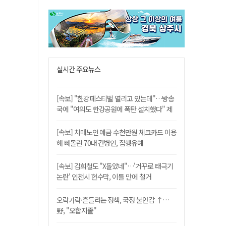
실시간 주요뉴스
[속보] "한강페스티벌 열리고 있는데"…방송
국에 "여의도 한강공원에 폭탄 설치했다" 제
보
[속보] 치매노인 예금 수천만원 체크카드 이용
해 빼돌린 70대 간병인, 집행유예
[속보] 김희철도 "X돌았네"…'거꾸로 태극기
논란' 인천시 현수막, 이틀 만에 철거
오락가락·흔들리는 정책, 국정 불안감 ↑…
野, "오합지졸"