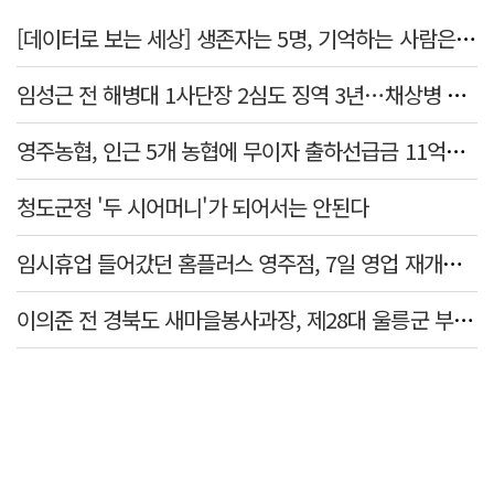
[데이터로 보는 세상] 생존자는 5명, 기억하는 사람은 늘었다
임성근 전 해병대 1사단장 2심도 징역 3년…채상병 순직 책임 유죄
영주농협, 인근 5개 농협에 무이자 출하선급금 11억원 지원…상생 유통망 강화
청도군정 '두 시어머니'가 되어서는 안된다
임시휴업 들어갔던 홈플러스 영주점, 7일 영업 재개…지하 1층만 운영
이의준 전 경북도 새마을봉사과장, 제28대 울릉군 부군수 취임