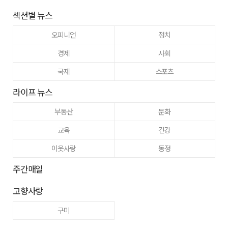
섹션별 뉴스
오피니언
정치
경제
사회
국제
스포츠
라이프 뉴스
부동산
문화
교육
건강
이웃사랑
동정
주간매일
고향사랑
구미