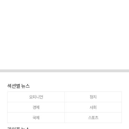
섹션별 뉴스
오피니언
정치
경제
사회
국제
스포츠