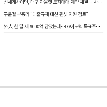
신세계사이먼, 대구 아울렛 토지매매 계약 체결… 사업 본궤도
구윤철 부총리 "대출규제 대신 핀셋 지원 검토"
外人 한 달 새 8000억 담았는데…LG이노텍 목표주가는 왜 엇갈릴까