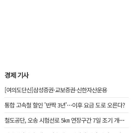
경제 기사
[여의도단신]삼성증권·교보증권·신한자산운용
통합 고속철 할인 '반짝 3년'…이후 요금 도로 오른다?
철도공단, 오송 시험선로 5㎞ 연장구간 7일 조기 개통…LA 메트로 사업 지원