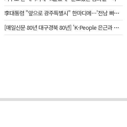
李대통령 "앞으로 광주특별시" 한마디에…'전남 빠진 약칭' 논란 재점화
[매일신문 80년 대구경북 80년] 'K-People 은근과 끈기의 위대한 한국인' 사진전 둘러보기 <하>