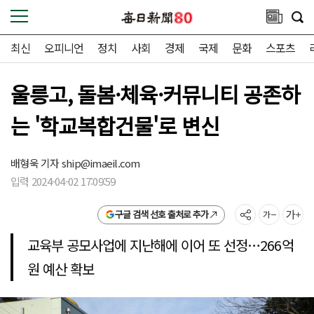
최신
오피니언
정치
사회
경제
국제
문화
스포츠
울릉고, 돌봄·체육·커뮤니티 공존하
는 '학교복합건물'로 변신
배형욱 기자
ship@imaeil.com
입력 2024-04-02 17:09:59
구글 검색 선호 출처로 추가
교육부 공모사업에 지난해에 이어 또 선정…266억
원 예산 확보