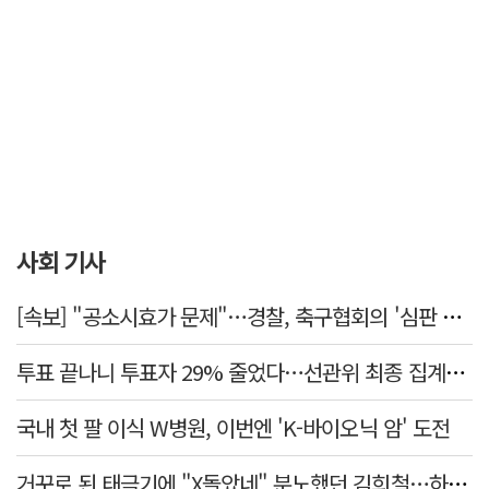
사회 기사
[속보] "공소시효가 문제"…경찰, 축구협회의 '심판 성접대' 수사 여부 검토한다
투표 끝나니 투표자 29% 줄었다…선관위 최종 집계서 수백명 '증발'
국내 첫 팔 이식 W병원, 이번엔 'K-바이오닉 암' 도전
거꾸로 된 태극기에 "X돌았네" 분노했던 김희철…하루만에 사과