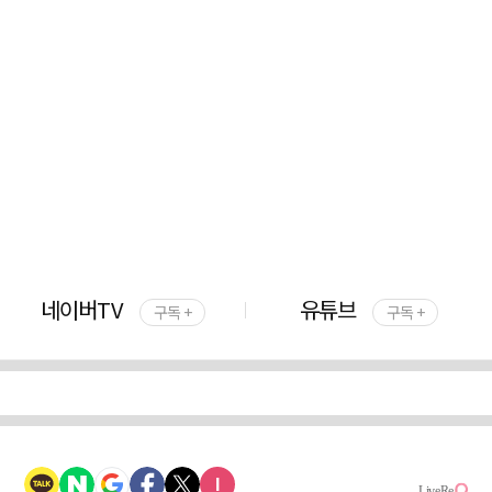
네이버TV
유튜브
구독 +
구독 +