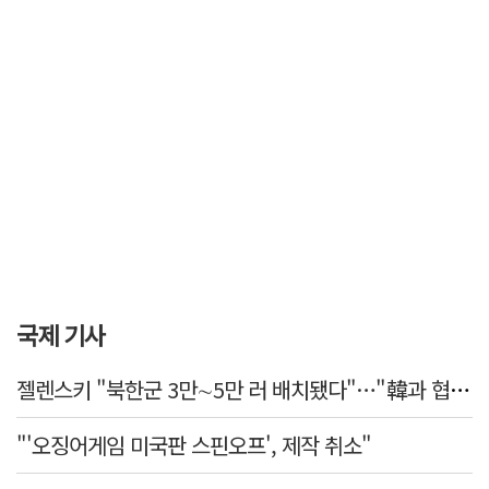
국제 기사
젤렌스키 "북한군 3만∼5만 러 배치됐다"…"韓과 협력 위해 접촉 중"
"'오징어게임 미국판 스핀오프', 제작 취소"