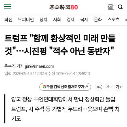
최신
오피니언
정치
사회
경제
국제
문화
스포츠
트럼프 "함께 환상적인 미래 만들
것"…시진핑 "적수 아닌 동반자"
윤수진 기자
jjin@imaeil.com
입력 2026-05-14 11:09:16 수정 2026-05-14 12:48:13
구글 검색 선호 출처로 추가
양국 정상 中인민대회당에서 만나 정상회담 돌입
트럼프, 시 주석 등 가볍게 두드려…웃으며 손뼉 치
기도