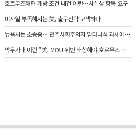
호르무즈해협 개방 조건 내건 이란…사실상 항복 요구
미사일 부족해지는 美, 출구전략 모색하나
뉴욕시는 소송중… 민주사회주의자 맘다니식 과세에 저항 잇따라
막무가내 이란 "美, MOU 위반 배상해야 호르무즈 재개방"