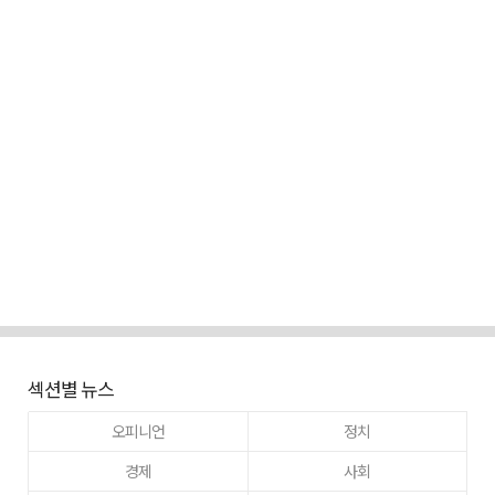
섹션별 뉴스
오피니언
정치
경제
사회