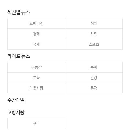
섹션별 뉴스
오피니언
정치
경제
사회
국제
스포츠
라이프 뉴스
부동산
문화
교육
건강
이웃사랑
동정
주간매일
고향사랑
구미