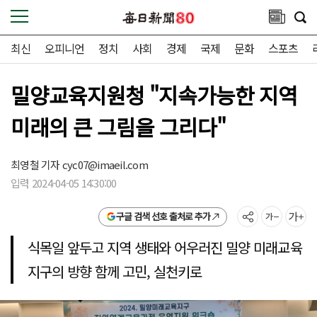
최신
오피니언
정치
사회
경제
국제
문화
스포츠
밀양교육지원청 "지속가능한 지역
미래의 큰 그림을 그리다"
최영철 기자
cyc07@imaeil.com
입력 2024-04-05 14:30:00
구글 검색 선호 출처로 추가
식목일 앞두고 지역 생태와 어우러진 밀양 미래교육
지구의 방향 함께 고민, 실천키로