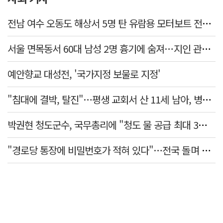
전남 여수 오동도 해상서 5명 탄 유람용 모터보트 전복…2명 숨져
서울 면목동서 60대 남성 2명 흉기에 숨져…지인 관계로 추정
예안향교 대성전, '국가지정 보물로 지정'
"침대에 결박, 탈진"…평생 교회서 산 11세 남아, 병원 이송 끝 숨져
박권현 청도군수, 국무총리에 "청도 물 공급 최대 3만t 늘려달라"
"경로당 통장에 비밀번호가 적혀 있다"…전국 돌며 경로당 13곳 턴 30대 구속