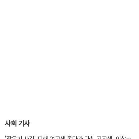
사회 기사
'장윤기 사건' 피해 여고생 돕다가 다친 고교생, 의상자 인정