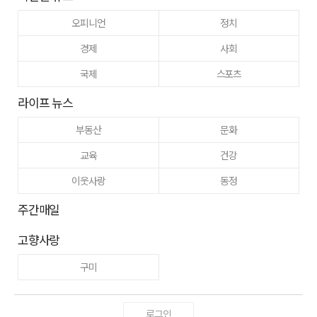
오피니언
정치
경제
사회
국제
스포츠
라이프 뉴스
부동산
문화
교육
건강
이웃사랑
동정
주간매일
고향사랑
구미
로그인