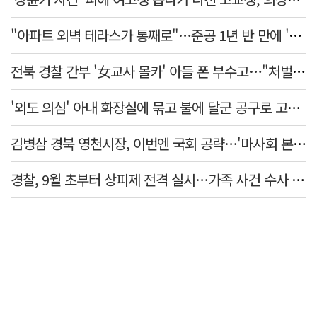
"아파트 외벽 테라스가 통째로"…준공 1년 반 만에 '아찔 사고'
전북 경찰 간부 '女교사 몰카' 아들 폰 부수고…"처벌 못하는 사안" 내부망에 글
'외도 의심' 아내 화장실에 묶고 불에 달군 공구로 고문…남편 검거
김병삼 경북 영천시장, 이번엔 국회 공략…'마사회 본사 이전·광역교통망 확충' 요청
경찰, 9월 초부터 상피제 전격 실시…가족 사건 수사 못해