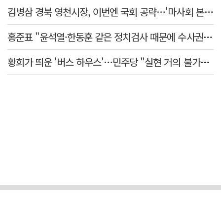
김병삼 경북 영천시장, 이번엔 국회 공략…'마사회 본사 이전·광역교통망 확충' 요청
홍준표 "윤석열·한동훈 같은 정치검사 때문에 수사권마저 탈취 당해"
황희가 띄운 '버스 하우스'…민주당 "실현 거의 불가능, 해프닝으로 봐달라"