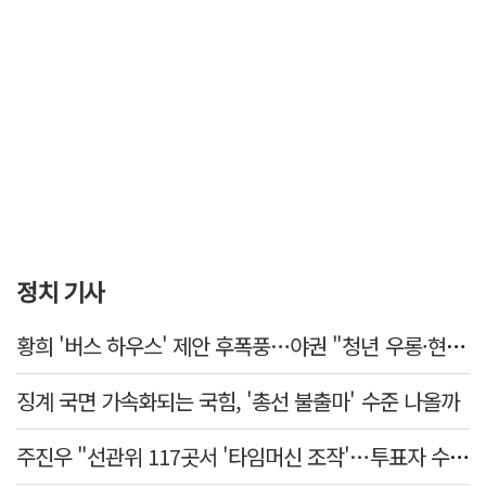
정치 기사
황희 '버스 하우스' 제안 후폭풍…야권 "청년 우롱·현실 괴리" 총공세
징계 국면 가속화되는 국힘, '총선 불출마' 수준 나올까
주진우 "선관위 117곳서 '타임머신 조작'…투표자 수 미리 입력"