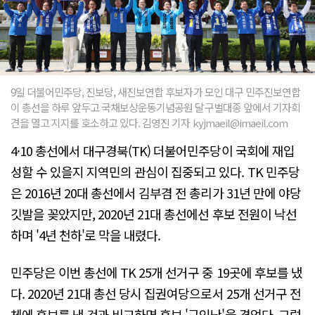
9일 더불어민주당, 진보당, 새진보연합 후보자가 모인 대구 민주진보연합
이 총선을 하루 앞두고 국채보상운동기념공원 달구벌대종 앞에서 기자회
견을 열고 지지를 호소하고 있다. 김영진 기자 kyjmaeil@imaeil.com
4·10 총선에서 대구경북(TK) 더불어민주당이 국회에 재입
성할 수 있을지 지역민의 관심이 집중되고 있다. TK 민주당
은 2016년 20대 총선에서 김부겸 전 총리가 31년 만에 야당
깃발을 꽂았지만, 2020년 21대 총선에선 후보 전원이 낙선
하며 '4년 천하'로 막을 내렸다.
민주당은 이번 총선에 TK 25개 선거구 중 19곳에 후보를 냈
다. 2020년 21대 총선 당시 집권여당으로서 25개 선거구 전
체에 후보를 낸 것과 비교하면 후보 '구인난'을 겪었다. 그럼