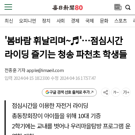
최신
오피니언
정치
사회
경제
국제
문화
스포츠
'봄바람 휘날리며~♬'…점심시간
라이딩 즐기는 청송 파천초 학생들
전종훈 기자
apple@imaeil.com
입력 2024-04-15 18:23:00 수정 2024-04-16 17:57:47
구글 검색 선호 출처로 추가
점심시간을 이용한 자전거 라이딩
총동창회장이 아이들을 위해 10대 기증
2학기에는 교내를 벗어나 우리마을탐방 프로그램 운