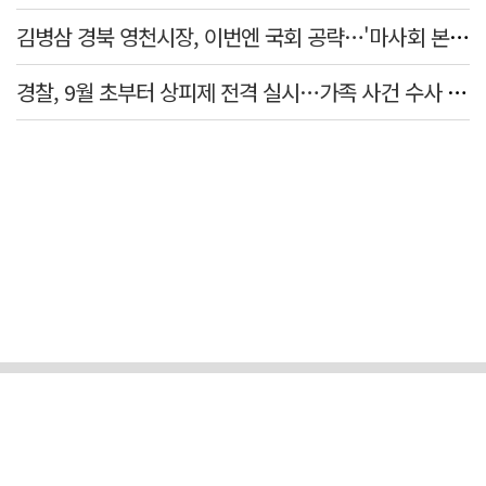
김병삼 경북 영천시장, 이번엔 국회 공략…'마사회 본사 이전·광역교통망 확충' 요청
경찰, 9월 초부터 상피제 전격 실시…가족 사건 수사 못해