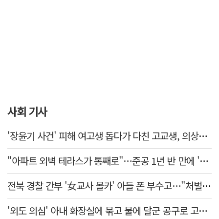
사회 기사
'장윤기 사건' 피해 여고생 돕다가 다친 고교생, 의상자 인정
"아파트 외벽 테라스가 통째로"…준공 1년 반 만에 '아찔 사고'
전북 경찰 간부 '女교사 몰카' 아들 폰 부수고…"처벌 못하는 사안" 내부망에 글
'외도 의심' 아내 화장실에 묶고 불에 달군 공구로 고문…남편 검거