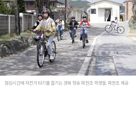
점심시간에 자전거 타기를 즐기는 경북 청송 파천초 학생들. 파천초 제공