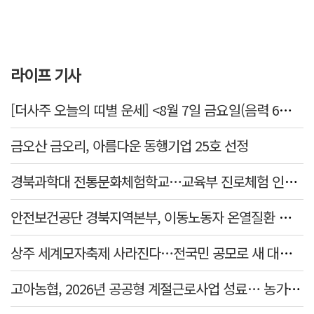
라이프 기사
[더사주 오늘의 띠별 운세] <8월 7일 금요일(음력 6월25일)>
금오산 금오리, 아름다운 동행기업 25호 선정
경북과학대 전통문화체험학교…교육부 진로체험 인증기관 선정
안전보건공단 경북지역본부, 이동노동자 온열질환 예방 캠페인
상주 세계모자축제 사라진다…전국민 공모로 새 대표축제 발굴 나서
고아농협, 2026년 공공형 계절근로사업 성료… 농가 일손 부족 해소 '효자'