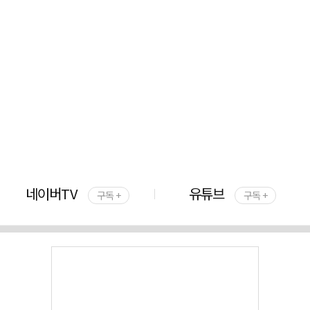
네이버TV
유튜브
구독 +
구독 +