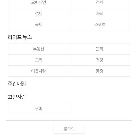
오피니언
정치
경제
사회
국제
스포츠
라이프 뉴스
부동산
문화
교육
건강
이웃사랑
동정
주간매일
고향사랑
구미
로그인