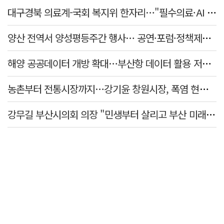
대구경북 의료계-국회 복지위 한자리…"필수의료·AI 바이오 협력 강화"
양산 전역서 양성평등주간 행사… 공연·포럼·정책제안 잇따라
해양 공공데이터 개방 확대…부산항 데이터 활용 저변 넓힌다
농촌부터 전통시장까지…강기윤 창원시장, 폭염 현장 누볐다
강무길 부산시의회 의장 "민생부터 살리고 부산 미래 준비하겠다"