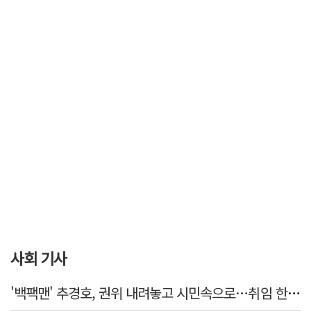
사회 기사
'백팩맨' 추경호, 권위 내려놓고 시민속으로…취임 한 달 '현장' 행보 눈길