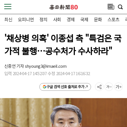
최신
오피니언
정치
사회
경제
국제
문화
스포츠
'채상병 의혹' 이종섭 측 "특검은 국
가적 불행…공수처가 수사하라"
신중언 기자
shyoung3@imaeil.com
입력 2024-04-17 14:52:07 수정 2024-04-17 16:16:32
구글 검색 선호 출처로 추가