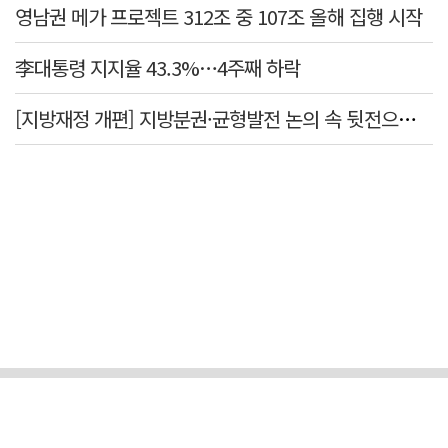
영남권 메가 프로젝트 312조 중 107조 올해 집행 시작
李대통령 지지율 43.3%…4주째 하락
[지방재정 개편] 지방분권·균형발전 논의 속 뒷전으로 밀린 '재정분권'