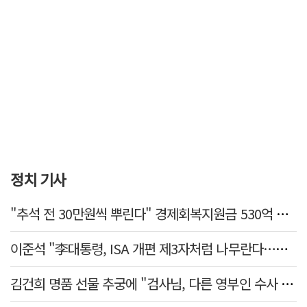
정치 기사
"추석 전 30만원씩 뿌린다" 경제회복지원금 530억 논란 터진 지자체
이준석 "李대통령, ISA 개편 제3자처럼 나무란다…조직 수장 결격"
김건희 명품 선물 추궁에 "검사님, 다른 영부인 수사 다 해봤느냐" 발끈