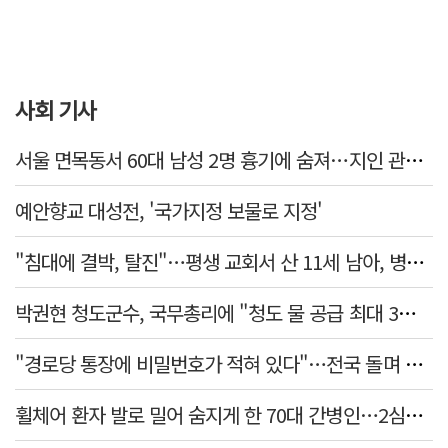
사회 기사
서울 면목동서 60대 남성 2명 흉기에 숨져…지인 관계로 추정
예안향교 대성전, '국가지정 보물로 지정'
"침대에 결박, 탈진"…평생 교회서 산 11세 남아, 병원 이송 끝 숨져
박권현 청도군수, 국무총리에 "청도 물 공급 최대 3만t 늘려달라"
"경로당 통장에 비밀번호가 적혀 있다"…전국 돌며 경로당 13곳 턴 30대 구속
휠체어 환자 발로 밀어 숨지게 한 70대 간병인…2심도 집행유예