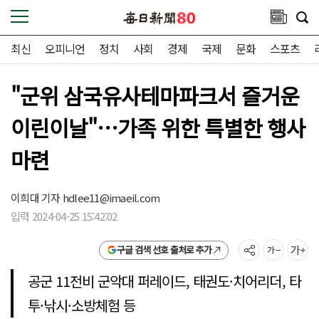
최신
오피니언
정치
사회
경제
국제
문화
스포츠
"군위 삼국유사테마파크서 즐거운
이린이날"…가족 위한 특별한 행사
마련
이희대 기자
hdlee11@imaeil.com
입력 2024-04-25 15:42:02
구글 검색 선호 출처로 추가
공군 11전비 군악대 퍼레이드, 태권도·치어리더, 타
투·낚시·소방체험 등