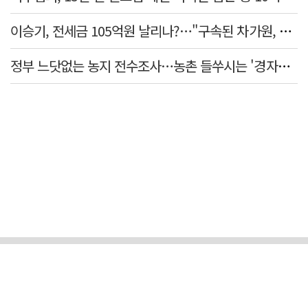
이승기, 전세금 105억원 날리나?…"구속된 차가원, 형사 범죄 영역"
정부 느닷없는 농지 전수조사…농촌 들쑤시는 '경자유전'의 칼날