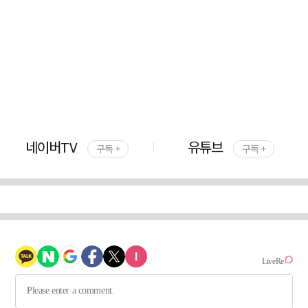
네이버TV
유튜브
구독 +
구독 +