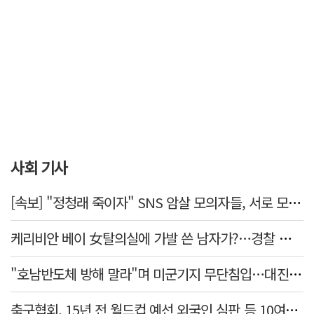
사회 기사
[속보] "정청래 죽이자" SNS 암살 모의자들, 서로 모르는 사이였다…檢송치
케리비안 베이 女탈의실에 가발 쓴 남자가?…경찰 추적 중
"호남반도체 방해 말라"며 미군기지 무단침입…대진연 회원 3명 '구속'
축구협회, 15년 전 월드컵 예선 외국인 심판 등 10여명에 '성 접대'