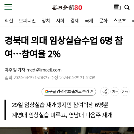
최신
오피니언
정치
사회
경제
국제
문화
스포츠
경북대 의대 임상실습수업 6명 참
여…참여율 2%
이주형 기자
medi@imaeil.com
입력 2024-04-29 15:06:27 수정 2024-04-29 21:40:08
구글 검색 선호 출처로 추가
29일 임상실습 재개했지만 참여학생 6명뿐
계명대 임상실습 미루고, 영남대 다음주 재개