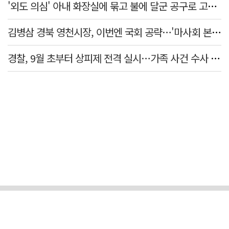
'외도 의심' 아내 화장실에 묶고 불에 달군 공구로 고문…남편 검거
김병삼 경북 영천시장, 이번엔 국회 공략…'마사회 본사 이전·광역교통망 확충' 요청
경찰, 9월 초부터 상피제 전격 실시…가족 사건 수사 못해