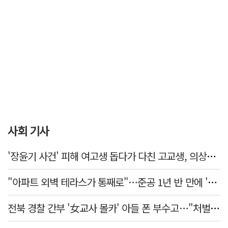
사회 기사
'장윤기 사건' 피해 여고생 돕다가 다친 고교생, 의상자 인정
"아파트 외벽 테라스가 통째로"…준공 1년 반 만에 '아찔 사고'
전북 경찰 간부 '女교사 몰카' 아들 폰 부수고…"처벌 못하는 사안" 내부망에 글