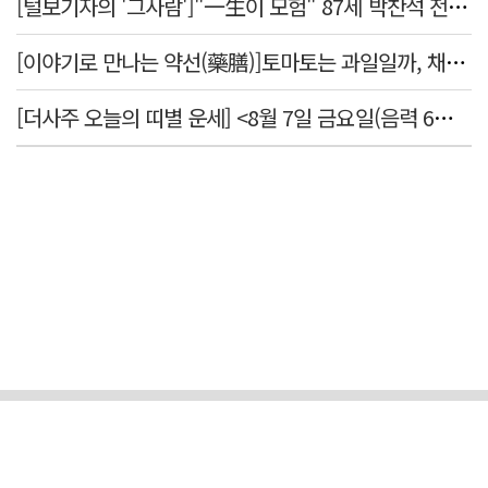
[털보기자의 '그사람']"一生이 모험" 87세 박찬석 전 경북대 총장
[이야기로 만나는 약선(藥膳)]토마토는 과일일까, 채소일까
[더사주 오늘의 띠별 운세] <8월 7일 금요일(음력 6월25일)>