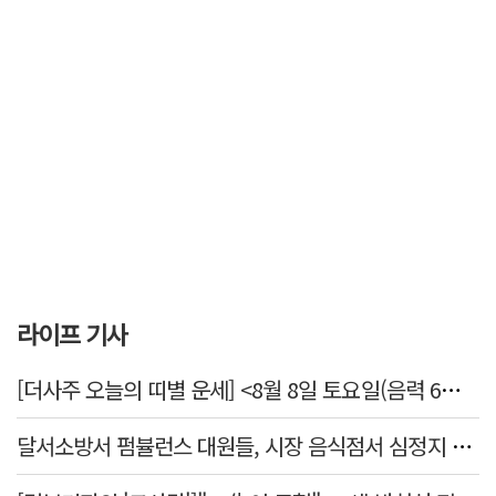
라이프 기사
[더사주 오늘의 띠별 운세] <8월 8일 토요일(음력 6월26일)>
달서소방서 펌뷸런스 대원들, 시장 음식점서 심정지 환자 생명 살려