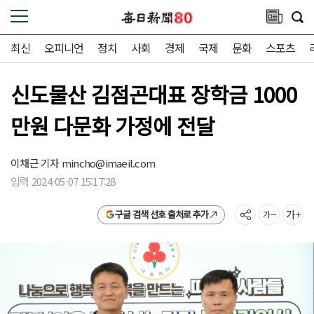
최신
오피니언
정치
사회
경제
국제
문화
스포츠
신도물산 김점곤대표 장학금 1000
만원 다문화 가정에 전달
이채근 기자
mincho@imaeil.com
입력 2024-05-07 15:17:28
구글 검색 선호 출처로 추가