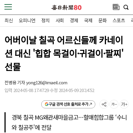
최신
오피니언
정치
사회
경제
국제
문화
스포츠
어버이날 칠곡 어르신들께 카네이
션 대신 '힙합 목걸이·귀걸이·팔찌'
선물
전병용 기자
yong126@imaeil.com
입력 2024-05-08 17:47:29 수정 2024-05-09 20:14:52
구글 검색 선호 출처로 추가
경북 칠곡 MG왜관새마을금고…할매힙합그룹 ‘수니
와 칠공주’에 전달