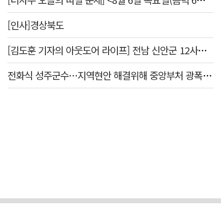
[인사]경상북도
[김도훈 기자의 아웃도어 라이프] 전남 신안군 12사도 순례길…나를 찾아 떠나는 힐링 여행
전화식 성주군수…지역현안 해결위해 중앙부처 광폭 행보