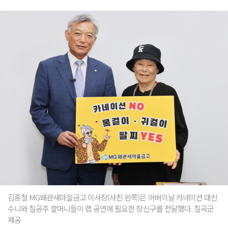
김종철 MG왜관새마을금고 이사장(사진 왼쪽)은 어버이날 카네이션 대신
수니와 칠공주 할머니들이 랩 공연에 필요한 장신구를 전달했다. 칠곡군
제공