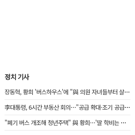
정치 기사
장동혁, 황희 '버스하우스'에 "與 의원 자녀들부터 살아보면 어떨까?"
李대통령, 6시간 부동산 회의…"공급 확대·조기 공급 과감히 실천"
"폐기 버스 개조해 청년주택" 與 황희…'딸 학비는 年 4200만원'