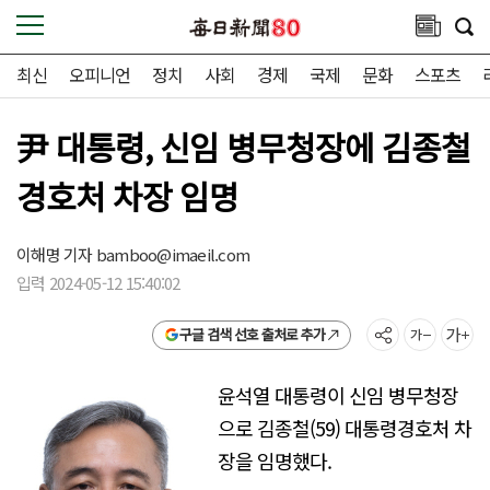
최신
오피니언
정치
사회
경제
국제
문화
스포츠
尹 대통령, 신임 병무청장에 김종철
경호처 차장 임명
이해명 기자
bamboo@imaeil.com
입력 2024-05-12 15:40:02
구글 검색 선호 출처로 추가
윤석열 대통령이 신임 병무청장
으로 김종철(59) 대통령경호처 차
장을 임명했다.