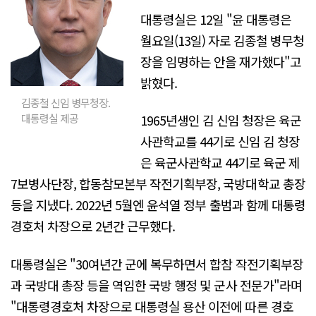
대통령실은 12일 "윤 대통령은
월요일(13일) 자로 김종철 병무청
장을 임명하는 안을 재가했다"고
밝혔다.
김종철 신임 병무청장.
1965년생인 김 신임 청장은 육군
대통령실 제공
사관학교를 44기로 신임 김 청장
은 육군사관학교 44기로 육군 제
7보병사단장, 합동참모본부 작전기획부장, 국방대학교 총장
등을 지냈다. 2022년 5월엔 윤석열 정부 출범과 함께 대통령
경호처 차장으로 2년간 근무했다.
대통령실은 "30여년간 군에 복무하면서 합참 작전기획부장
과 국방대 총장 등을 역임한 국방 행정 및 군사 전문가"라며
"대통령경호처 차장으로 대통령실 용산 이전에 따른 경호