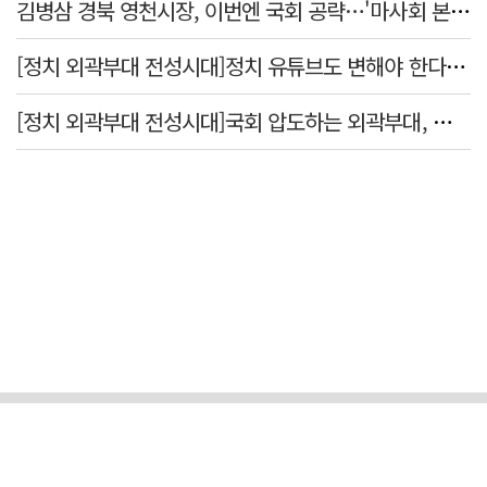
김병삼 경북 영천시장, 이번엔 국회 공략…'마사회 본사 이전·광역교통망 확충' 요청
[정치 외곽부대 전성시대]정치 유튜브도 변해야 한다 "화합과 존중"
[정치 외곽부대 전성시대]국회 압도하는 외곽부대, 목소리 왜 커지나?