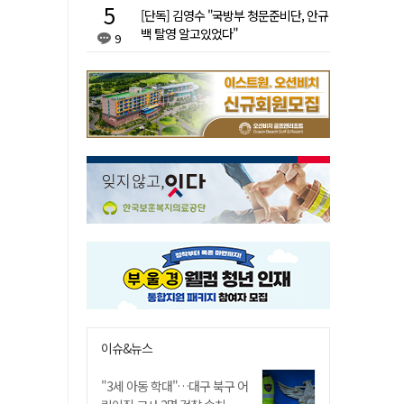
[단독] 김영수 "국방부 청문준비단, 안규
백 탈영 알고있었다"
9
이슈&뉴스
"3세 아동 학대"…대구 북구 어