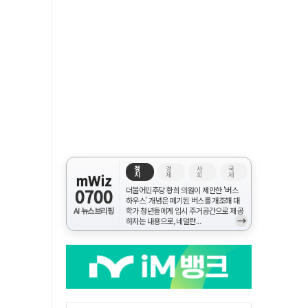
정
경
사
국
치
제
회
제
mWiz
0700
더불어민주당 황희 의원이 제안한 '버스
하우스' 개념은 폐기된 버스를 개조해 대
AI 뉴스브리핑
학가 청년들에게 임시 주거공간으로 제공
→
하자는 내용으로, 네덜란...