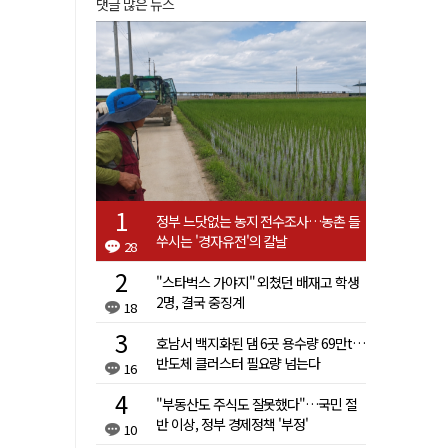
댓글 많은 뉴스
정부 느닷없는 농지 전수조사…농촌 들
쑤시는 '경자유전'의 칼날
28
"스타벅스 가야지" 외쳤던 배재고 학생
2명, 결국 중징계
18
호남서 백지화된 댐 6곳 용수량 69만t…
반도체 클러스터 필요량 넘는다
16
"부동산도 주식도 잘못했다"…국민 절
반 이상, 정부 경제정책 '부정'
10