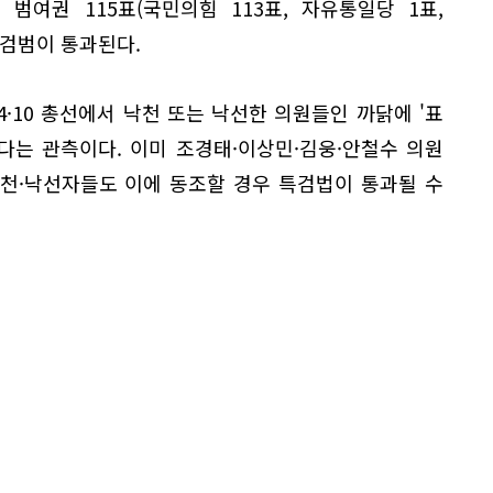
범여권 115표(국민의힘 113표, 자유통일당 1표,
특검범이 통과된다.
4·10 총선에서 낙천 또는 낙선한 의원들인 까닭에 '표
다는 관측이다. 이미 조경태·이상민·김웅·안철수 의원
천·낙선자들도 이에 동조할 경우 특검법이 통과될 수