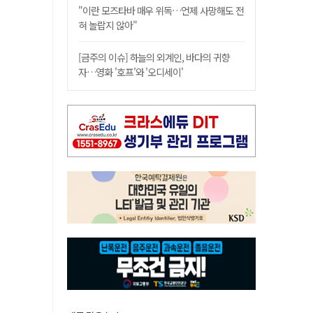
"이란 모즈타바 매우 위독…언제 사망해도 전
혀 놀랍지 않아"
[금주의 이슈] 하늘의 외계인, 바다의 귀향
자…영화 '호프'와 '오디세이'