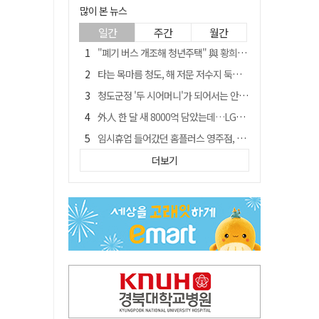
많이 본 뉴스
일간
주간
월간
"폐기 버스 개조해 청년주택" 與 황희…'딸 학비는 年 4200만원'
타는 목마름 청도, 해 저문 저수지 둑에 군수가 서 있었다
청도군정 '두 시어머니'가 되어서는 안된다
外人 한 달 새 8000억 담았는데…LG이노텍 목표주가는 왜 엇갈릴까
임시휴업 들어갔던 홈플러스 영주점, 7일 영업 재개…지하 1층만 운영
신세계사이먼, 대구 아울렛 토지매매 계약 체결… 사업 본궤도
더보기
SK하이닉스, 주당 375원 분기 배당 공시…"3분기 중 주주환원 방안 확정"
이의준 전 경북도 새마을봉사과장, 제28대 울릉군 부군수 취임
"상법개정해도 주주가 '봉'"…하이닉스 솔리다임 상장설에 술렁[개미와글와글]
전북 경찰 간부 '女교사 몰카' 아들 폰 부수고…"처벌 못하는 사안" 내부망에 글