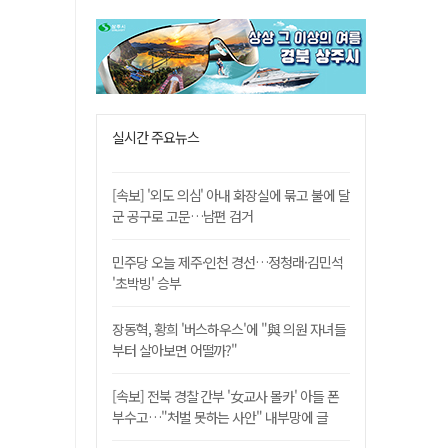
실시간 주요뉴스
[속보] '외도 의심' 아내 화장실에 묶고 불에 달
군 공구로 고문…남편 검거
민주당 오늘 제주·인천 경선…정청래·김민석
'초박빙' 승부
장동혁, 황희 '버스하우스'에 "與 의원 자녀들
부터 살아보면 어떨까?"
[속보] 전북 경찰 간부 '女교사 몰카' 아들 폰
부수고…"처벌 못하는 사안" 내부망에 글