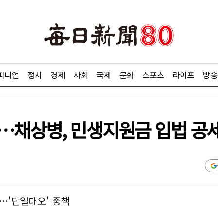
피니언
정치
경제
사회
국제
문화
스포츠
라이프
방송
…채상병, 민생지원금 입법 공
…'단일대오' 중책