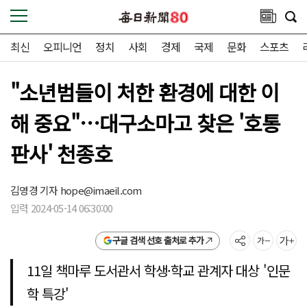
최신
오피니언
정치
사회
경제
국제
문화
스포츠
"소년범들이 처한 환경에 대한 이
해 중요"…대구소마고 찾은 '호통
판사' 천종호
김영경 기자
hope@imaeil.com
입력 2024-05-14 06:30:00
구글 검색 선호 출처로 추가
11일 책마루 도서관서 학생·학교 관계자 대상 '인문
학 특강'