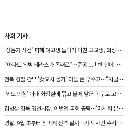
사회 기사
'장윤기 사건' 피해 여고생 돕다가 다친 고교생, 의상자 인정
"아파트 외벽 테라스가 통째로"…준공 1년 반 만에 '아찔 사고'
전북 경찰 간부 '女교사 몰카' 아들 폰 부수고…"처벌 못하는 사안" 내부망에 글
'외도 의심' 아내 화장실에 묶고 불에 달군 공구로 고문…남편 검거
김병삼 경북 영천시장, 이번엔 국회 공략…'마사회 본사 이전·광역교통망 확충' 요청
경찰, 9월 초부터 상피제 전격 실시…가족 사건 수사 못해