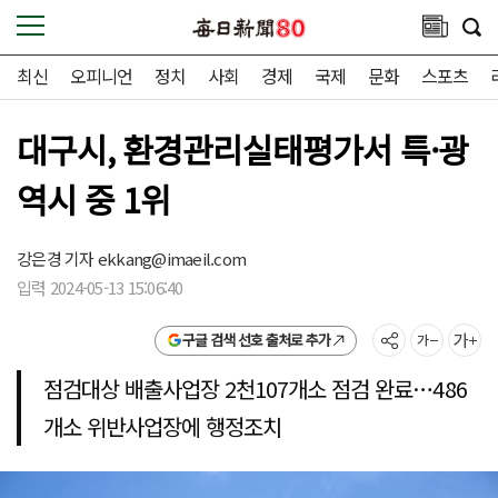
최신
오피니언
정치
사회
경제
국제
문화
스포츠
대구시, 환경관리실태평가서 특·광
역시 중 1위
강은경 기자
ekkang@imaeil.com
입력 2024-05-13 15:06:40
구글 검색 선호 출처로 추가
점검대상 배출사업장 2천107개소 점검 완료…486
개소 위반사업장에 행정조치