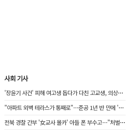
사회 기사
'장윤기 사건' 피해 여고생 돕다가 다친 고교생, 의상자 인정
"아파트 외벽 테라스가 통째로"…준공 1년 반 만에 '아찔 사고'
전북 경찰 간부 '女교사 몰카' 아들 폰 부수고…"처벌 못하는 사안" 내부망에 글