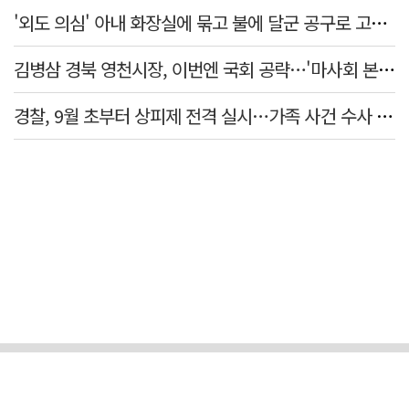
'외도 의심' 아내 화장실에 묶고 불에 달군 공구로 고문…남편 검거
김병삼 경북 영천시장, 이번엔 국회 공략…'마사회 본사 이전·광역교통망 확충' 요청
경찰, 9월 초부터 상피제 전격 실시…가족 사건 수사 못해