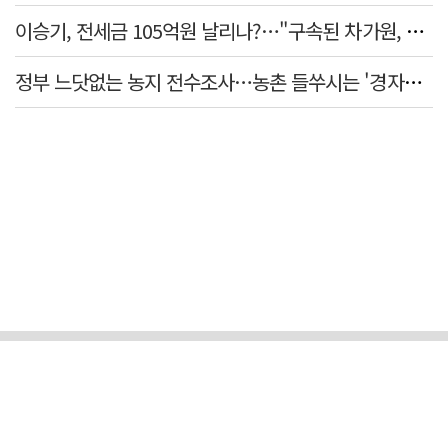
이승기, 전세금 105억원 날리나?…"구속된 차가원, 형사 범죄 영역"
정부 느닷없는 농지 전수조사…농촌 들쑤시는 '경자유전'의 칼날