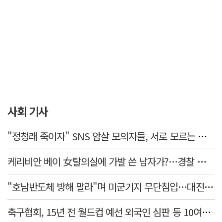
사회 기사
"정청래 죽이자" SNS 암살 모의자들, 서로 모르는 사이였다…檢송치
케리비안 베이 女탈의실에 가발 쓴 남자가?…경찰 추적 중
"호남반도체 방해 말라"며 미군기지 무단침입…대진연 회원 3명 '구속'
축구협회, 15년 전 월드컵 예선 외국인 심판 등 10여명에 '성 접대'