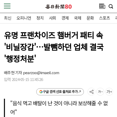
최신
오피니언
정치
사회
경제
국제
문화
스포츠
유명 프랜차이즈 햄버거 패티 속
'비닐장갑'…발뺌하던 업체 결국
'행정처분'
배주현 기자
pearzoo@imaeil.com
입력 2024-05-15 11:45:26
구글 검색 선호 출처로 추가
"음식 먹고 배탈이 난 것이 아니라 보상해줄 수 없
어"