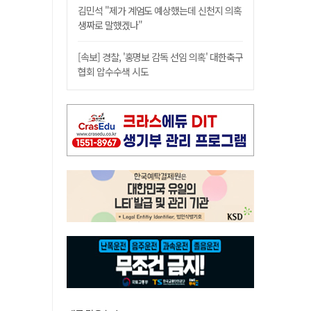
김민석 "제가 계엄도 예상했는데 신천지 의혹
생짜로 말했겠나"
[속보] 경찰, '홍명보 감독 선임 의혹' 대한축구
협회 압수수색 시도