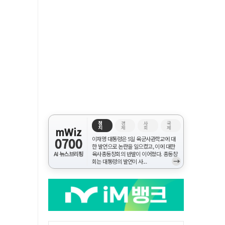
정
경
사
국
치
제
회
제
mWiz
0700
이재명 대통령은 5일 육군사관학교에 대
한 발언으로 논란을 일으켰고, 이에 대한
AI 뉴스브리핑
육사총동창회의 반발이 이어졌다. 총동창
→
회는 대통령의 발언이 사...