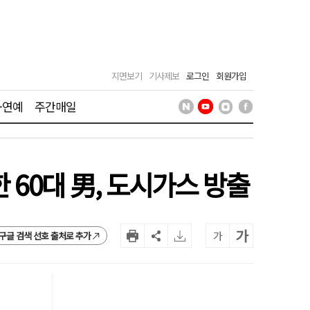
지면보기
기사제보
로그인
회원가입
·연예
주간매일
 60대 男, 도시가스 방출
가
가
구글 검색 선호 출처로 추가