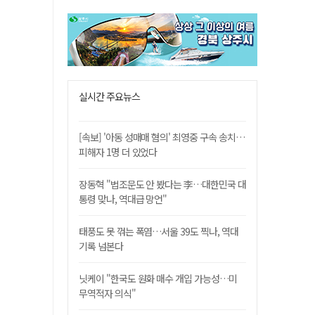
실시간 주요뉴스
[속보] '아동 성매매 혐의' 최영중 구속 송치…
피해자 1명 더 있었다
장동혁 "법조문도 안 봤다는 李…대한민국 대
통령 맞나, 역대급 망언"
태풍도 못 꺾는 폭염…서울 39도 찍나, 역대
기록 넘본다
닛케이 "한국도 원화 매수 개입 가능성…미
무역적자 의식"