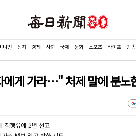
피니언
정치
경제
사회
국제
문화
스포츠
라이프
방송
자에게 가라…" 처제 말에 분노한
에 집행유예 2년 선고
시가스 밸브 열고 방화 시도