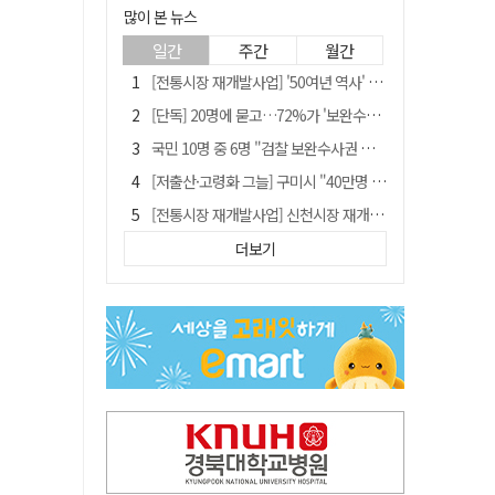
많이 본 뉴스
일간
주간
월간
[전통시장 재개발사업] '50여년 역사' 수성시장 자리에 25층 주상복합 들어선다
[단독] 20명에 묻고…72%가 '보완수사권 폐지'?
국민 10명 중 6명 "검찰 보완수사권 필요"…민주당 지지층도 53.8%
[저출산·고령화 그늘] 구미시 "40만명 사수" 고령군 "3만명대 회복"
[전통시장 재개발사업] 신천시장 재개발, 준공 후에도 소송전
李대통령 지지율 다시 40%대로…20대는 18.8%p 급락
더보기
李대통령 "육사 출신이 또 쿠데타 할 수도"…육사 총동창회 "정치적 보복"
안동-사가에, "50년 우정 넘어 미래 50년 함께 연다"
[인사]경상북도
유승민 "尹 졸업한 서울대 법대·충암고도 없애야"…李 육사 통합 직격