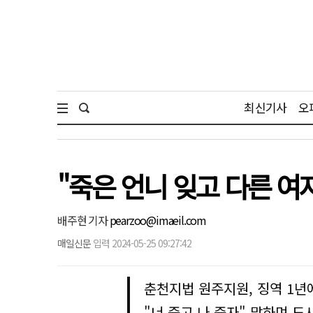
최신기사
오
"죽은 언니 잊고 다른 여
배주현 기자
pearzoo@imaeil.com
매일신문
입력 2024-05-25 09:27:42
춘천지법 원주지원, 징역 1년
"너 죽고 나 죽자" 말하며 도