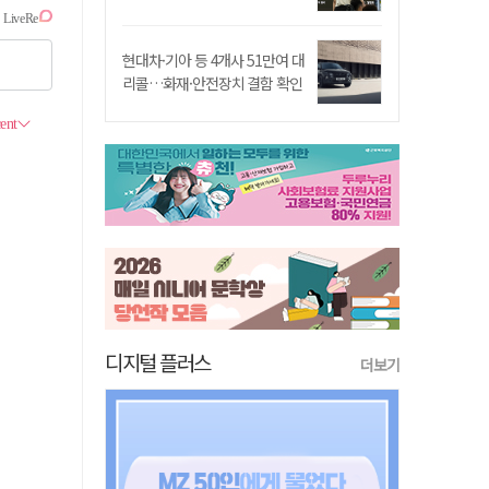
현대차·기아 등 4개사 51만여 대
리콜…화재·안전장치 결함 확인
디지털 플러스
더보기