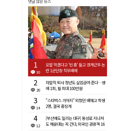
댓글 많은 뉴스
오발 막겠다고 '빈 총' 들고 경계근무 논
란 1군단장 직무배제
30
자발적 퇴사 청년도 실업급여 준다…생
애 1회, 월 최대 100만원
20
"스타벅스 가야지" 외쳤던 배재고 학생
2명, 결국 중징계
14
[부산에도 밀리는 대구] 동성로 지나쳐
도 해운대는 꼭 간다, 외국인 관광객 16
12
배 차이