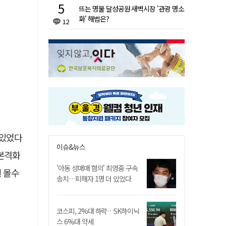
뜨는 명물 달성공원 새벽시장 '관광 명소
화' 해법은?
12
 있었다
이슈&뉴스
 본격화
'아동 성매매 혐의' 최영중 구속
원 몰수
송치…피해자 1명 더 있었다
코스피, 2%대 하락…SK하이닉
스 6%대 약세