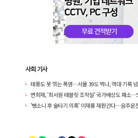
사회 기사
태풍도 못 꺾는 폭염…서울 39도 찍나, 역대 기록 
변희재, '최서원 태블릿 조작설' 국가배상도 패소…5천만원 청
'뺑소니 후 술타기 의혹' 이재룡 재판간다…음주운전 혐의