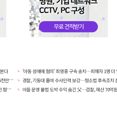
넘본다
'아동 성매매 혐의' 최영중 구속 송치…피해자 1명 더
구 기각
경찰, 기동대 줄여 수사인력 보강…형소법 후속조치
 제외
아들 운영 불법 도박 수익 숨긴 父…검찰, 재산 70억